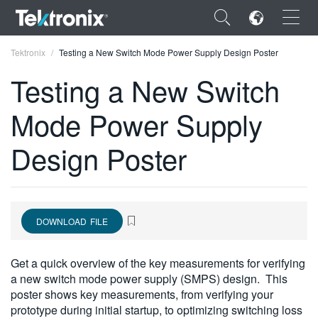
×
Tektronix
Testing a New Switch Mode Power Supply Design Poster
Testing a New Switch
Mode Power Supply
ENGLISH
Design Poster
FRANÇAIS
DEUTSCH
VIỆT NAM
DOWNLOAD FILE
简体中文
Get a quick overview of the key measurements for verifying
日本語
a new switch mode power supply (SMPS) design. This
poster shows key measurements, from verifying your
한국어
prototype during initial startup, to optimizing switching loss