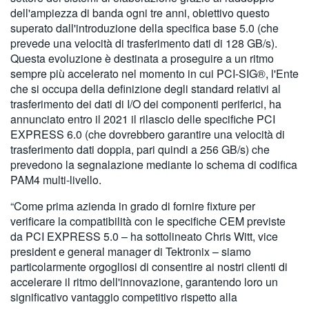
dell'ampiezza di banda ogni tre anni, obiettivo questo
superato dall'introduzione della specifica base 5.0 (che
prevede una velocità di trasferimento dati di 128 GB/s).
Questa evoluzione è destinata a proseguire a un ritmo
sempre più accelerato nel momento in cui PCI-SIG®, l'Ente
che si occupa della definizione degli standard relativi al
trasferimento dei dati di I/O dei componenti periferici, ha
annunciato entro il 2021 il rilascio delle specifiche PCI
EXPRESS 6.0 (che dovrebbero garantire una velocità di
trasferimento dati doppia, pari quindi a 256 GB/s) che
prevedono la segnalazione mediante lo schema di codifica
PAM4 multi-livello.
“Come prima azienda in grado di fornire fixture per
verificare la compatibilità con le specifiche CEM previste
da PCI EXPRESS 5.0 – ha sottolineato Chris Witt, vice
president e general manager di Tektronix – siamo
particolarmente orgogliosi di consentire ai nostri clienti di
accelerare il ritmo dell'innovazione, garantendo loro un
significativo vantaggio competitivo rispetto alla