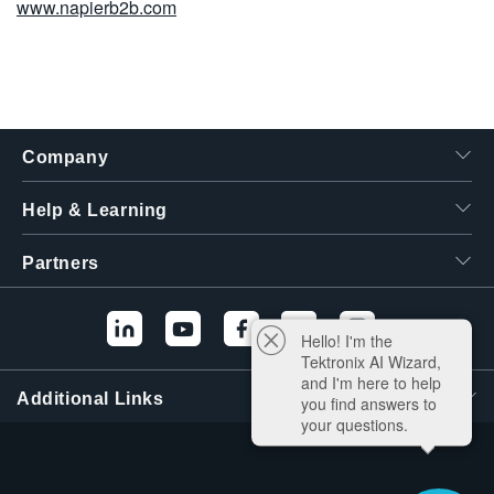
www.napierb2b.com
Company
Help & Learning
Partners
Hello! I'm the
Tektronix AI Wizard,
and I'm here to help
Additional Links
you find answers to
your questions.