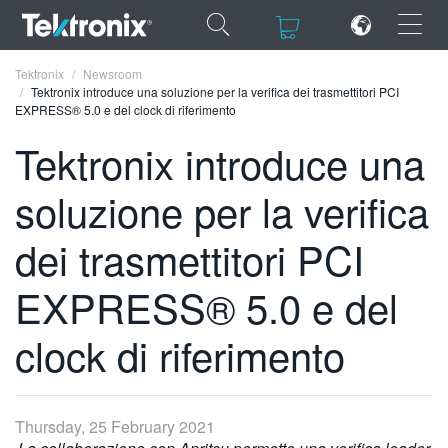
×
×
Tektronix
Newsroom
Tektronix introduce una soluzione per la verifica dei trasmettitori PCI
EXPRESS® 5.0 e del clock di riferimento
Tektronix introduce una
soluzione per la verifica
ENGLISH
FRANÇAIS
dei trasmettitori PCI
DEUTSCH
EXPRESS® 5.0 e del
VIỆT NAM
clock di riferimento
简体中文
日本語
Thursday, 25 February 2021
한국어