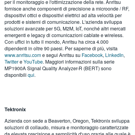
per il monitoraggio e l'ottimizzazione della rete. Anritsu
fornisce anche componenti di precisione a microonde / RF,
dispositivi ottici e dispositivi elettrici ad alta velocità per
prodotti e sistemi di comunicazione. L'azienda sviluppa
soluzioni avanzate per 5G, M2M, IoT, nonché altri mercati
emergenti e legacy di comunicazioni cablate e wireless.
Con uffici in tutto il mondo, Anritsu ha circa 4.000
dipendenti in oltre 90 paesi. Per saperne di più, visita
www.anritsu.com
e segui Anritsu su
Facebook
,
LinkedIn
,
Twitter
e
YouTube
. Maggiori informazioni sulla serie
MP1900A Signal Quality Analyzer-R (BERT) sono
disponibili
qui
.
Tektronix
Azienda con sede a Beaverton, Oregon, Tektronix sviluppa
soluzioni di collaudo, misura e monitoraggio caratterizzate
da elevata precisione e semplicità d'uso grazie alle quale è