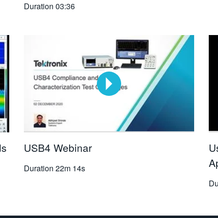
Duration
03:36
ds
USB4 Webinar
U
A
Duration
22m 14s
Du