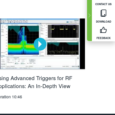
CONTACT US
DOWNLOAD
FEEDBACK
sing Advanced Triggers for RF
pplications: An In-Depth View
ration
10:46