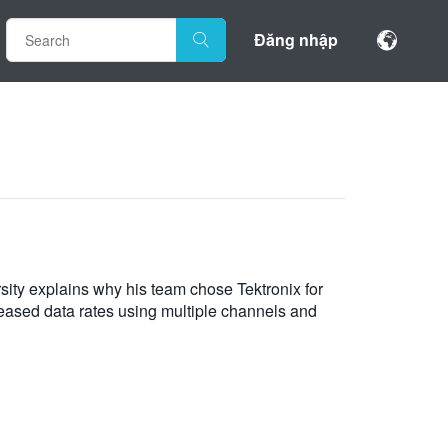
Đăng nhập
ersity explains why his team chose Tektronix for
reased data rates using multiple channels and