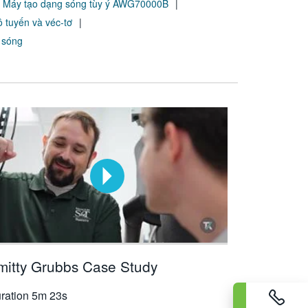
Máy tạo dạng sóng tùy ý AWG70000B
 tuyến và véc-tơ
 sóng
mitty Grubbs Case Study
ration
5m 23s