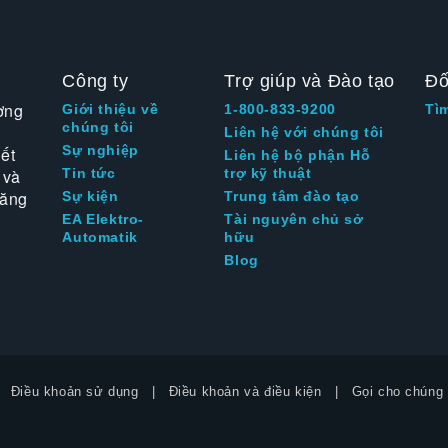
Công ty
Trợ giúp và Đào tạo
Đố
ờng
Giới thiệu về
1-800-833-9200
Tì
chúng tôi
Liên hệ với chúng tôi
Sự nghiệp
ết
Liên hệ bộ phận Hỗ
 và
Tin tức
trợ kỹ thuật
tăng
Sự kiện
Trung tâm đào tạo
EA Elektro-
Tài nguyên chủ sở
Automatik
hữu
Blog
Điều khoản sử dụng
Điều khoản và điều kiện
Gọi cho chúng 