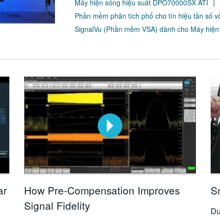
Máy hiện sóng hiệu suất DPO70000SX ATI
Phần mềm phân tích phổ cho tín hiệu tần số vô
SignalVu (Phần mềm VSA) dành cho Máy hiện
ar
How Pre-Compensation Improves
S
Signal Fidelity
Du