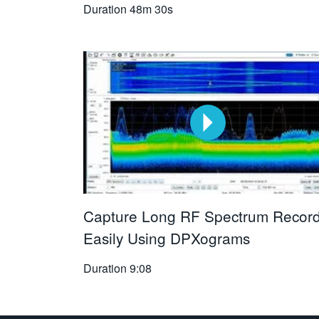
Duration
48m 30s
Capture Long RF Spectrum Recor
Easily Using DPXograms
Duration
9:08