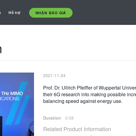
ụ
Hỗ trợ
NHẬN BÁO GIÁ
h
2021-11-24
Prof. Dr. Ullrich Pfeiffer of Wuppertal Univ
their 6G research into making possible inc
balancing speed against energy use.
Duration
0:58
Related Product Information