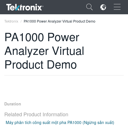
×
Tektronix
PA1000 Power Analyzer Virtual Product Demo
PA1000 Power
Analyzer Virtual
ENGLISH
Product Demo
FRANÇAIS
DEUTSCH
VIỆT NAM
简体中文
Duration
日本語
Related Product Information
Máy phân tích công suất một pha PA1000 (Ngừng sản xuất)
한국어