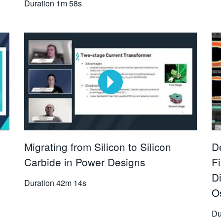
Duration
1m 58s
Migrating from Silicon to Silicon
D
Carbide in Power Designs
Fi
D
Duration
42m 14s
O
Du