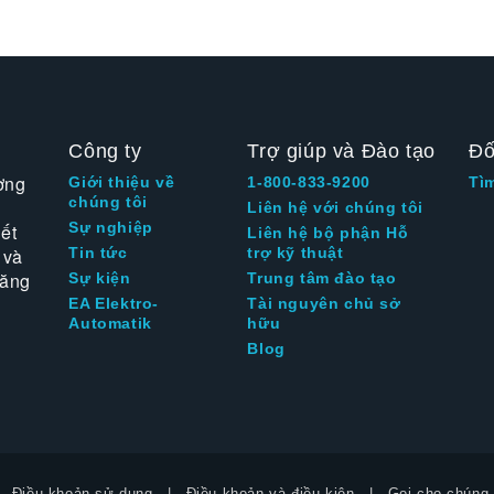
Công ty
Trợ giúp và Đào tạo
Đố
ờng
Giới thiệu về
1-800-833-9200
Tì
chúng tôi
Liên hệ với chúng tôi
Sự nghiệp
ết
Liên hệ bộ phận Hỗ
 và
Tin tức
trợ kỹ thuật
tăng
Sự kiện
Trung tâm đào tạo
EA Elektro-
Tài nguyên chủ sở
Automatik
hữu
Blog
Điều khoản sử dụng
Điều khoản và điều kiện
Gọi cho chúng 