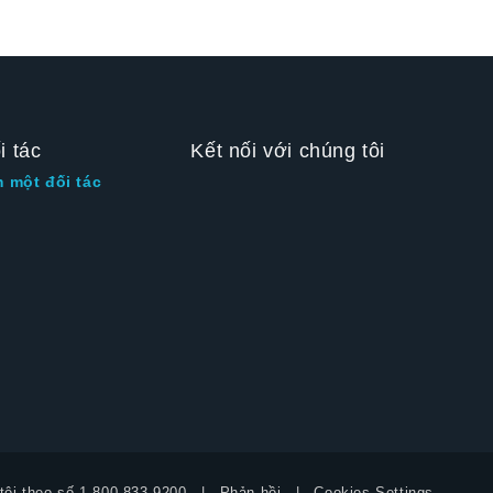
i tác
Kết nối với chúng tôi
m một đối tác
tôi theo số
1-800-833-9200
Phản hồi
Cookies Settings