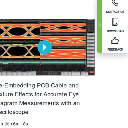
CONTACT US
DOWNLOAD
FEEDBACK
e-Embedding PCB Cable and
xture Effects for Accurate Eye
iagram Measurements with an
scilloscope
ration
6m 18s