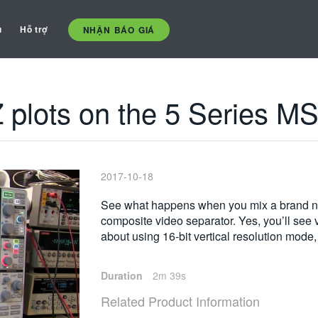
ụ
Hỗ trợ
NHẬN BÁO GIÁ
 plots on the 5 Series M
2017-10-18
See what happens when you mix a brand ne
composite video separator. Yes, you’ll see v
about using 16-bit vertical resolution mode,
Duration
2m 39s
Related Product Information