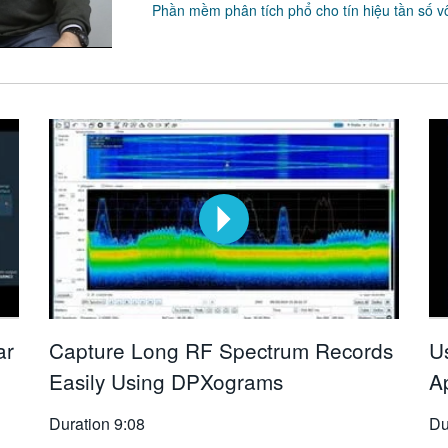
Phần mềm phân tích phổ cho tín hiệu tần số vô
ar
Capture Long RF Spectrum Records
U
Easily Using DPXograms
A
Duration
9:08
Du