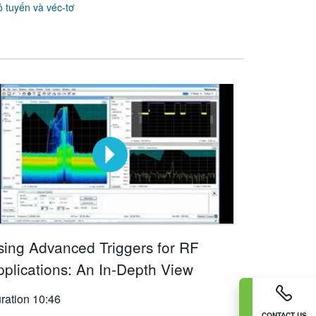
 tuyến và véc-tơ
sing Advanced Triggers for RF
pplications: An In-Depth View
ration
10:46
CONTACT US