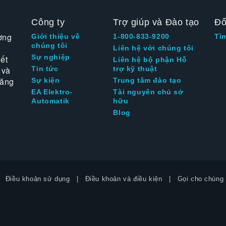
Công ty
Trợ giúp và Đào tạo
Đố
ờng
Giới thiệu về
1-800-833-9200
Tì
chúng tôi
Liên hệ với chúng tôi
Sự nghiệp
ết
Liên hệ bộ phận Hỗ
 và
Tin tức
trợ kỹ thuật
tăng
Sự kiện
Trung tâm đào tạo
EA Elektro-
Tài nguyên chủ sở
Automatik
hữu
Blog
Điều khoản sử dụng
Điều khoản và điều kiện
Gọi cho chúng 