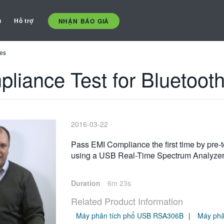
ụ
Hỗ trợ
NHẬN BÁO GIÁ
ces
liance Test for Bluetoot
2016-03-22
Pass EMI Compliance the first time by pre-t
using a USB Real-Time Spectrum Analyzer
Duration
6m 23s
Related Product Information
Máy phân tích phổ USB RSA306B
Máy phâ