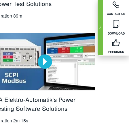
ower Test Solutions
CONTACT US
ration
39m
DOWNLOAD
FEEDBACK
A Elektro-Automatik’s Power
esting Software Solutions
ration
2m 15s