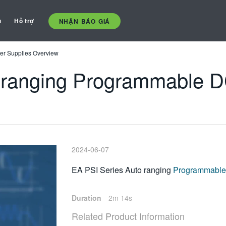
ụ
Hỗ trợ
NHẬN BÁO GIÁ
er Supplies Overview
oranging Programmable D
2024-06-07
EA PSI Series Auto ranging
Programmable
Duration
2m 14s
Related Product Information