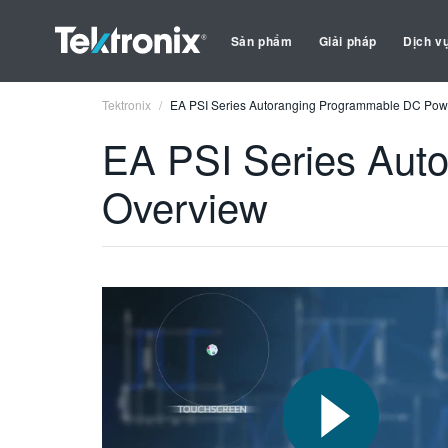
Sản phẩm
Giải pháp
Dịch v
Tektronix
EA PSI Series Autoranging Programmable DC Pow
EA PSI Series Aut
Overview