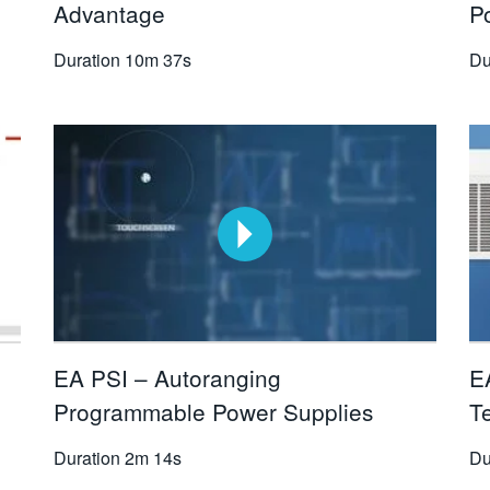
Advantage
P
Duration
10m 37s
Du
EA PSI – Autoranging
E
Programmable Power Supplies
T
Duration
2m 14s
Du