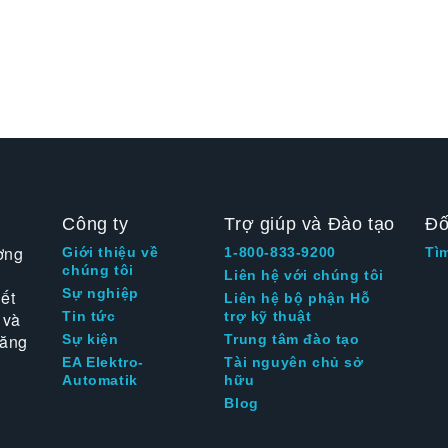
Công ty
Trợ giúp và Đào tạo
Đố
ờng
Giới thiệu về
1-800-833-9200
Tì
chúng tôi
Liên hệ với chúng tôi
Sự nghiệp
ết
Liên hệ bộ phận Hỗ
 và
Tin tức
trợ kỹ thuật
tăng
Sự kiện
Trung tâm đào tạo
EA Elektro-
Tài nguyên chủ sở
Automatik
hữu
Blog