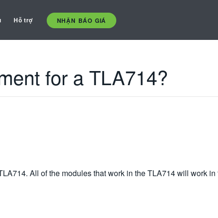
ụ
Hỗ trợ
NHẬN BÁO GIÁ
ement for a TLA714?
TLA714. All of the modules that work in the TLA714 will work i