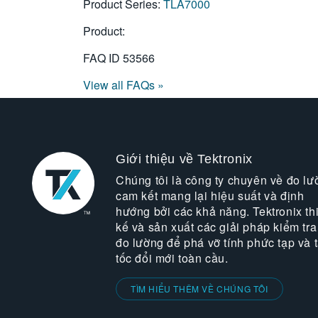
Product Series:
TLA7000
Product:
FAQ ID
53566
View all FAQs »
Giới thiệu về Tektronix
Chúng tôi là công ty chuyên về đo lư
cam kết mang lại hiệu suất và định
hướng bởi các khả năng. Tektronix thi
kế và sản xuất các giải pháp kiểm tra
đo lường để phá vỡ tính phức tạp và 
tốc đổi mới toàn cầu.
TÌM HIỂU THÊM VỀ CHÚNG TÔI