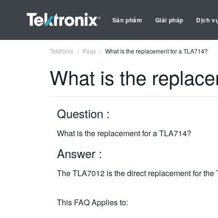
Sản phẩm
Giải pháp
Dịch v
Tektronix
Faqs
What is the replacement for a TLA714?
What is the replac
Question :
What is the replacement for a TLA714?
Answer :
The TLA7012 is the direct replacement for the 
This FAQ Applies to: