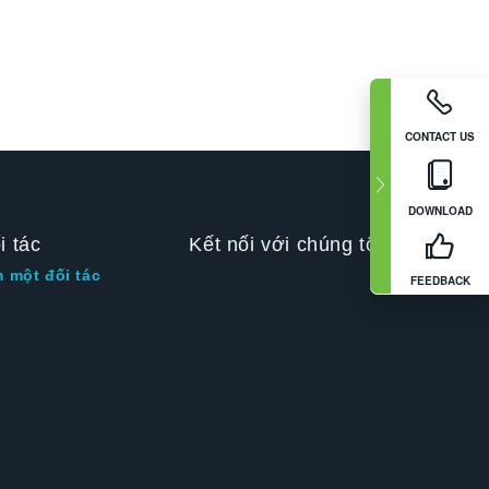
CONTACT US
DOWNLOAD
i tác
Kết nối với chúng tôi
m một đối tác
FEEDBACK