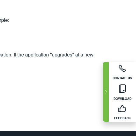
mple:
cation. If the application "upgrades" at a new
CONTACT US
DOWNLOAD
FEEDBACK