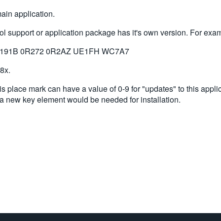
ain application.
ol support or application package has it's own version. For exa
2191B 0R272 0R2AZ UE1FH WC7A7
8x.
his place mark can have a value of 0-9 for "updates" to this appli
n a new key element would be needed for installation.