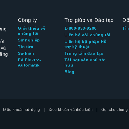
Công ty
Trợ giúp và Đào tạo
Đố
ờng
Giới thiệu về
1-800-833-9200
Tì
chúng tôi
Liên hệ với chúng tôi
Sự nghiệp
ết
Liên hệ bộ phận Hỗ
 và
Tin tức
trợ kỹ thuật
tăng
Sự kiện
Trung tâm đào tạo
EA Elektro-
Tài nguyên chủ sở
Automatik
hữu
Blog
Điều khoản sử dụng
Điều khoản và điều kiện
Gọi cho chúng 