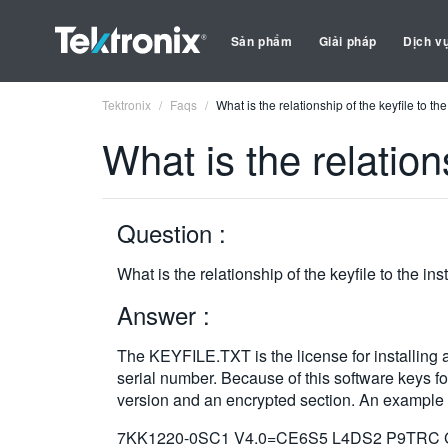
Sản phẩm
Giải pháp
Dịch v
Tektronix
Faqs
What is the relationship of the keyfile to th
What is the relation
Question :
What is the relationship of the keyfile to the in
Answer :
The KEYFILE.TXT is the license for installing a 
serial number. Because of this software keys fo
version and an encrypted section. An example
7KK1220-0SC1 V4.0=CE6S5 L4DS2 P9TRC