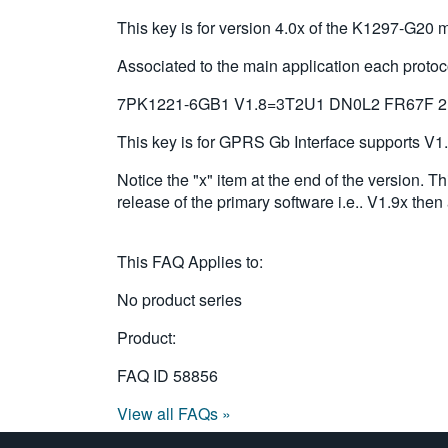
This key is for version 4.0x of the K1297-G20 m
Associated to the main application each protoc
7PK1221-6GB1 V1.8=3T2U1 DN0L2 FR67F 
This key is for GPRS Gb Interface supports V1.
Notice the "x" item at the end of the version. T
release of the primary software i.e.. V1.9x the
This FAQ Applies to:
No product series
Product:
FAQ ID
58856
View all FAQs »