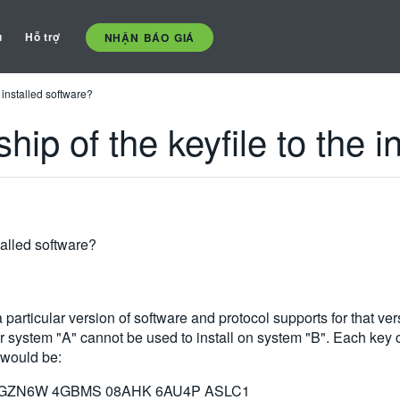
ụ
Hỗ trợ
NHẬN BÁO GIÁ
e installed software?
ship of the keyfile to the 
stalled software?
particular version of software and protocol supports for that versi
r system "A" cannot be used to install on system "B". Each key co
 would be:
 GZN6W 4GBMS 08AHK 6AU4P ASLC1