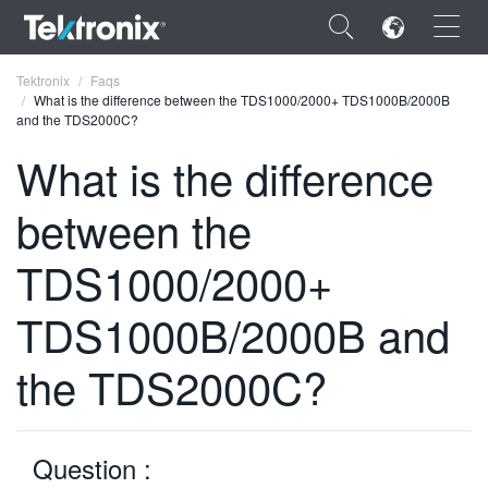
×
Tektronix
Faqs
What is the difference between the TDS1000/2000+ TDS1000B/2000B
and the TDS2000C?
What is the difference
between the
ENGLISH
FRANÇAIS
TDS1000/2000+
DEUTSCH
TDS1000B/2000B and
VIỆT NAM
the TDS2000C?
简体中文
日本語
Question :
한국어