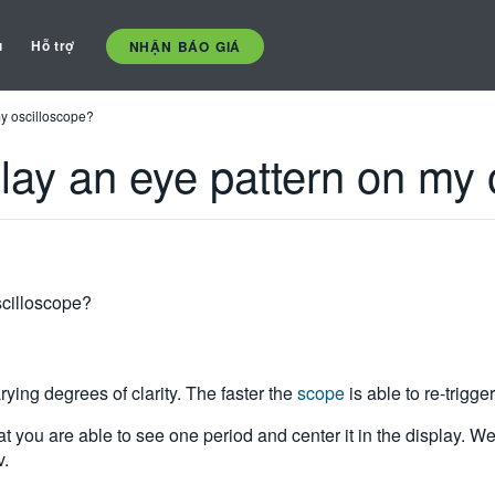
ụ
Hỗ trợ
NHẬN BÁO GIÁ
 my oscilloscope?
splay an eye pattern on my
oscilloscope?
ying degrees of clarity. The faster the
scope
is able to re-trigger
that you are able to see one period and center it in the display. W
v.