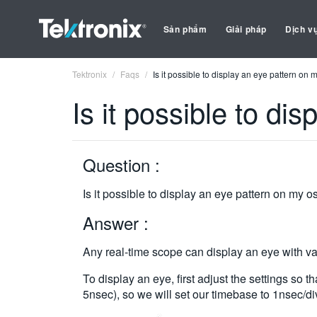
Sản phẩm
Giải pháp
Dịch v
Tektronix
Faqs
Is it possible to display an eye pattern on
Is it possible to di
Question :
Is it possible to display an eye pattern on my 
Answer :
Any real-time scope can display an eye with var
To display an eye, first adjust the settings so 
5nsec), so we will set our timebase to 1nsec/di