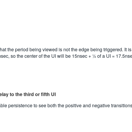
at the period being viewed is not the edge being triggered. It is us
15nsec, so the center of the UI will be 15nsec + ½ of a UI = 17.5ns
ay to the third or fifth UI
e persistence to see both the positive and negative transitions o