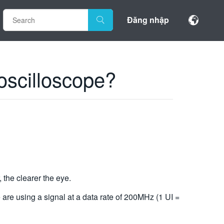
Đăng nhập
 oscilloscope?
, the clearer the eye.
e are using a signal at a data rate of 200MHz (1 UI =