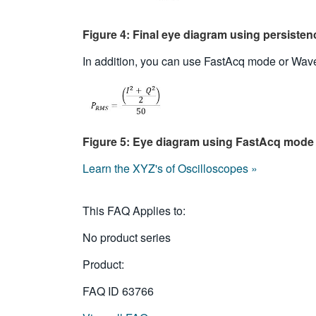
Figure 4: Final eye diagram using persiste
In addition, you can use FastAcq mode or Wave
Figure 5: Eye diagram using FastAcq mode
Learn the XYZ's of Oscilloscopes »
This FAQ Applies to:
No product series
Product:
FAQ ID
63766