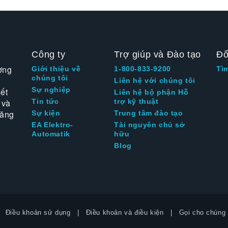
Công ty
Trợ giúp và Đào tạo
Đố
ờng
Giới thiệu về
1-800-833-9200
Tì
chúng tôi
Liên hệ với chúng tôi
Sự nghiệp
ết
Liên hệ bộ phận Hỗ
 và
Tin tức
trợ kỹ thuật
tăng
Sự kiện
Trung tâm đào tạo
EA Elektro-
Tài nguyên chủ sở
Automatik
hữu
Blog
Điều khoản sử dụng
Điều khoản và điều kiện
Gọi cho chúng 