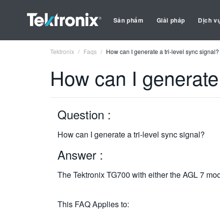
Sản phẩm
Giải pháp
Dịch v
Tektronix
Faqs
How can I generate a tri-level sync signal?
How can I generate a
Question :
How can I generate a tri-level sync signal?
Answer :
The Tektronix TG700 with either the AGL 7 mod
This FAQ Applies to: