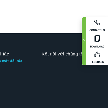
CONTACT US
DOWNLOAD
i tác
Kết nối với chúng tôi
m một đối tác
FEEDBACK