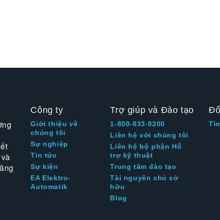
Công ty
Trợ giúp và Đào tạo
Đố
ờng
Giới thiệu về
1-800-833-9200
Tì
chúng tôi
Liên hệ với chúng tôi
Sự nghiệp
ết
Liên hệ bộ phận Hỗ
 và
Tin tức
trợ kỹ thuật
tăng
Sự kiện
Trung tâm đào tạo
EA Elektro-
Tài nguyên chủ sở
Automatik
hữu
Blog