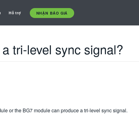
ụ
Hỗ trợ
NHẬN BÁO GIÁ
 tri-level sync signal?
ule or the BG7 module can produce a tri-level sync signal.