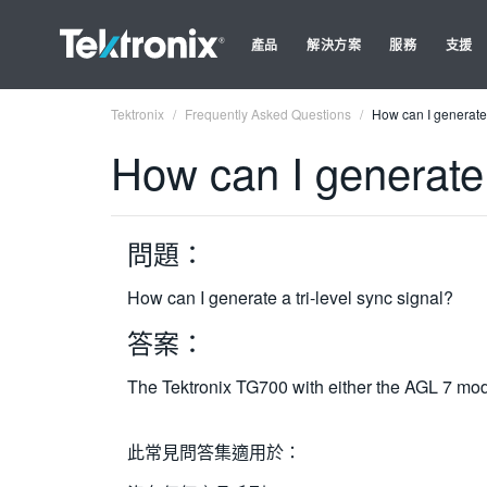
產品
解決方案
服務
支援
Tektronix
Frequently Asked Questions
How can I generate 
How can I generate a
問題：
How can I generate a tri-level sync signal?
答案：
The Tektronix TG700 with either the AGL 7 mod
此常見問答集適用於：