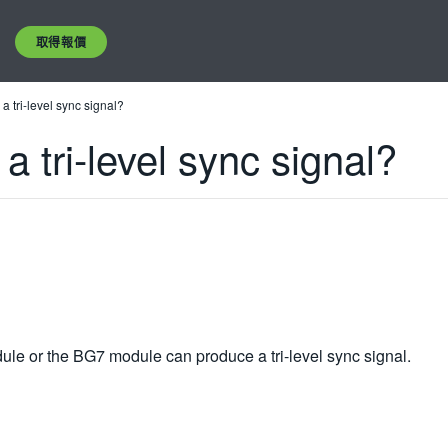
取得報價
a tri-level sync signal?
 tri-level sync signal?
ule or the BG7 module can produce a tri-level sync signal.