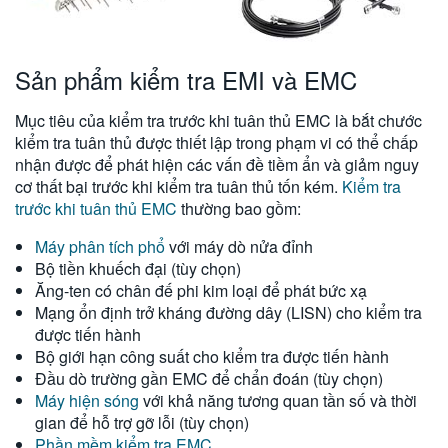
Sản phẩm kiểm tra EMI và EMC
Mục tiêu của kiểm tra trước khi tuân thủ EMC là bắt chước
kiểm tra tuân thủ được thiết lập trong phạm vi có thể chấp
nhận được để phát hiện các vấn đề tiềm ẩn và giảm nguy
cơ thất bại trước khi kiểm tra tuân thủ tốn kém.
Kiểm tra
trước khi tuân thủ EMC
thường bao gồm:
Máy phân tích phổ
với máy dò nửa đỉnh
Bộ tiền khuếch đại (tùy chọn)
Ăng-ten có chân đế phi kim loại để phát bức xạ
Mạng ổn định trở kháng đường dây (LISN) cho kiểm tra
được tiến hành
Bộ giới hạn công suất cho kiểm tra được tiến hành
Đầu dò trường gần EMC để chẩn đoán (tùy chọn)
Máy hiện sóng
với khả năng tương quan tần số và thời
gian để hỗ trợ gỡ lỗi (tùy chọn)
Phần mềm kiểm tra EMC