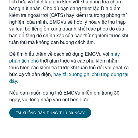
tích hợp và thiết lập phụ kiện với khả năng lựa chọn
bằng nút nhấn. Cho dù bạn đang thiết lập Địa điểm
kiểm tra ngoài trời (OATS) hay kiểm tra trong phòng thí
nghiệm của mình, EMCVu sẽ hợp lý hóa việc thu thập
và loại bỏ tiếng ồn xung quanh khỏi các phép đo của
bạn để tăng độ chính xác của các thử nghiệm trước khi
tuân thủ mà không cần buồng cách âm.
Để tìm hiểu thêm về cách sử dụng EMCVu với
máy
phân tích phổ
thời gian thực và các phụ kiện nhằm
thực hiện các kiểm tra trước khi tuân thủ đối với phát xạ
bức xạ và dẫn điện,
hãy tải xuống ghi chú ứng dụng tại
đây
.
Nếu bạn muốn dùng thử EMCVu miễn phí trong 30
ngày, vui lòng nhấp vào nút bên dưới.
TẢI XUỐNG BẢN DÙNG THỬ 30 NGÀY