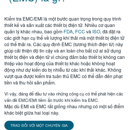
繁體中文
Kiểm tra EMC/EMI là một bước quan trọng trong quy trình
thiết kế và sản xuất các thiết bị điện tử. Nhiều cơ quan
quản lý khác nhau, bao gồm
FDA
,
FCC
và
ISO
, đã đặt ra
các giới hạn cụ thể về lượng khí thải mà một thiết bị điện tử
có thể thải ra. Các quy định EMC (tương thích điện từ) này
giúp cải thiện độ tin cậy và an toàn cho bất cứ ai sử dụng
thiết bị điện và điện tử vì chúng đảm bảo thiết bị không can
thiệp vào hoạt động của thiết bị khác hoặc không hoạt
động như dự kiến do bị nhiễu từ các khí thải khác. Không
vượt qua được kiểm tra tuân thủ EMC có thể dẫn đến phạt
tiền và thu hồi sản phẩm.
Vì vậy, đáng để đầu tư vào những công cụ có thể phát hiện các
vấn đề EMC/EMI tiềm ẩn trước khi kiểm tra EMC.
Mặc dù EMI và EMC rất giống nhau nhưng có một số điểm
khác biệt giữa hai loại này.
TRAO ĐỔI VỚI MỘT CHUYÊN GIA