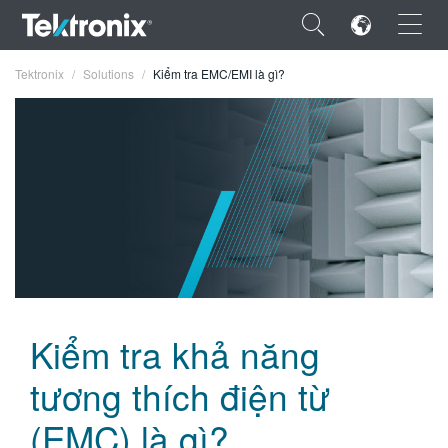
×
Tektronix
Solutions
Kiểm tra EMC/EMI là gì?
ENGLISH
FRANÇAIS
DEUTSCH
VIỆT NAM
Kiểm tra khả năng
简体中文
tương thích điện từ
日本語
(EMC) là gì?
한국어