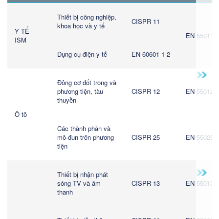
Thiết bị công nghiệp,
CISPR 11
khoa học và y tế
Y TẾ
EN 55011
ISM
Dụng cụ điện y tế
EN 60601-1-2
Đông cơ đốt trong và
phương tiện, tàu
CISPR 12
EN 55012
thuyền
Ô tô
Các thành phần và
mô-đun trên phương
CISPR 25
EN 55025
tiện
Thiết bị nhận phát
sóng TV và âm
CISPR 13
EN 55013
thanh