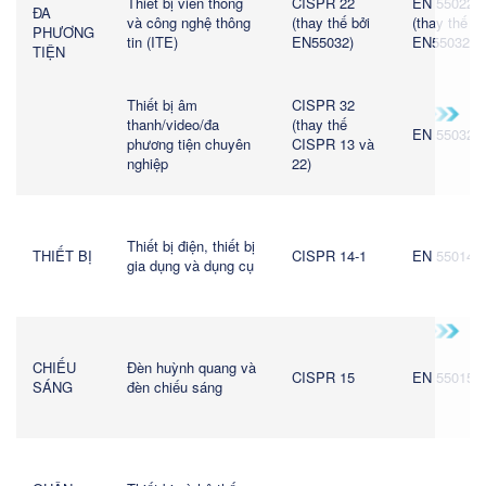
Thiết bị viễn thông
CISPR 22
EN 55022
ĐA
và công nghệ thông
(thay thế bởi
(thay thế bở
PHƯƠNG
tin (ITE)
EN55032)
EN55032)
TIỆN
Thiết bị âm
CISPR 32
thanh/video/đa
(thay thế
EN 55032
phương tiện chuyên
CISPR 13 và
nghiệp
22)
Thiết bị điện, thiết bị
THIẾT BỊ
CISPR 14-1
EN 55014-1
gia dụng và dụng cụ
CHIẾU
Đèn huỳnh quang và
CISPR 15
EN 55015
SÁNG
đèn chiếu sáng