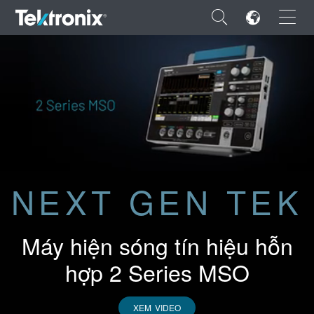
×
ENGLISH
FRANÇAIS
NEXT GEN TEK
DEUTSCH
VIỆT NAM
Máy hiện sóng tín hiệu hỗn
简体中文
hợp 2 Series MSO
日本語
한국어
XEM VIDEO