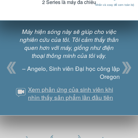
2 Series là máy đa chiều
Nhấn
và xoay để xem toàn bộ
 cuộc
Máy hiện sóng này sẽ giúp cho việc
(Sản
 thể
nghiên cứu của tôi. Tôi cảm thấy thân
chơ
môi
quen hơn với máy, giống như điện
th
chỉ
thoại thông minh của tôi vậy.
tr
– Angelo, Sinh viên Đại học công lập
Surrey
Oregon
Xem phản ứng của sinh viên khi
nhìn thấy sản phẩm lần đầu tiên