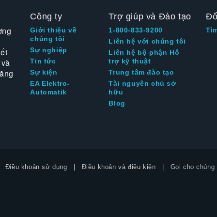
Công ty
Trợ giúp và Đào tạo
Đố
ờng
Giới thiệu về
1-800-833-9200
Tì
chúng tôi
Liên hệ với chúng tôi
Sự nghiệp
ết
Liên hệ bộ phận Hỗ
 và
Tin tức
trợ kỹ thuật
tăng
Sự kiện
Trung tâm đào tạo
EA Elektro-
Tài nguyên chủ sở
Automatik
hữu
Blog
Điều khoản sử dụng
Điều khoản và điều kiện
Gọi cho chúng 