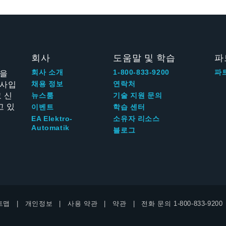
회사
도움말 및 학습
파
신을
회사 소개
1-800-833-9200
파
회사입
채용 정보
연락처
 신
뉴스룸
기술 지원 문의
고 있
이벤트
학습 센터
EA Elektro-
소유자 리소스
Automatik
블로그
트맵
개인정보
사용 약관
약관
전화 문의
1-800-833-9200