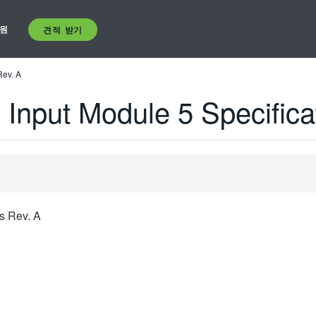
원
견적 받기
Rev. A
Input Module 5 Specifica
s Rev. A