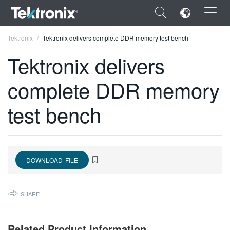
×
Tektronix
Tektronix delivers complete DDR memory test bench
Tektronix delivers
complete DDR memory
ENGLISH
test bench
FRANÇAIS
DEUTSCH
VIỆT NAM
DOWNLOAD FILE
简体中文
SHARE
日本語
한국어
Related Product Information