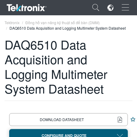
×
Tektronix
Đồng hồ vạn năng kỹ thuật số để bàn (DMM)
DAQ6510 Data Acquisition and Logging Multimeter System Datasheet
DAQ6510 Data
Acquisition and
ENGLISH
Logging Multimeter
FRANÇAIS
System Datasheet
DEUTSCH
VIỆT NAM
简体中文
日本語
DOWNLOAD DATASHEET
한국어
CONFIGURE AND QUOTE