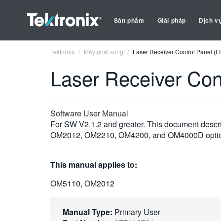
Sản phẩm
Giải pháp
Dịch v
Tektronix
Máy phát xung
Laser Receiver Control Panel (
Laser Receiver Con
Software User Manual
For SW V2.1.2 and greater. This document descri
OM2012, OM2210, OM4200, and OM4000D optica
This manual applies to:
OM5110, OM2012
Manual Type:
Primary User