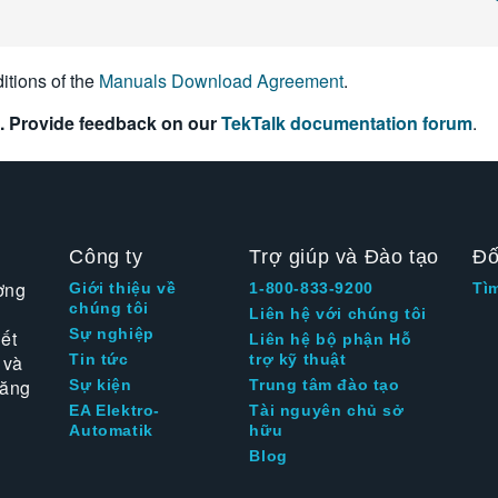
itions of the
Manuals Download Agreement
.
. Provide feedback on our
TekTalk documentation forum
.
Công ty
Trợ giúp và Đào tạo
Đố
ờng
Giới thiệu về
1-800-833-9200
Tì
chúng tôi
Liên hệ với chúng tôi
Sự nghiệp
ết
Liên hệ bộ phận Hỗ
 và
Tin tức
trợ kỹ thuật
tăng
Sự kiện
Trung tâm đào tạo
EA Elektro-
Tài nguyên chủ sở
Automatik
hữu
Blog