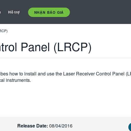
ụ
Hỗ trợ
NHẬN BÁO GIÁ
LRCP)
trol Panel (LRCP)
bes how to install and use the Laser Receiver Control Panel (
l instruments.
Release Date:
08/04/2016