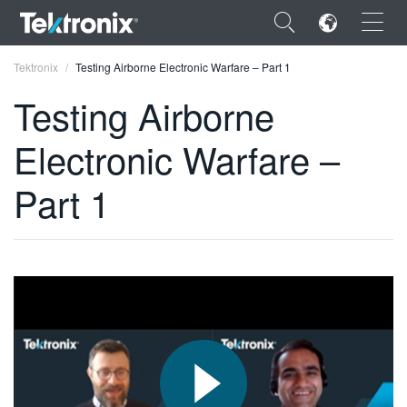
×
Tektronix
Testing Airborne Electronic Warfare – Part 1
Testing Airborne
Electronic Warfare –
ENGLISH
Part 1
FRANÇAIS
DEUTSCH
VIỆT NAM
简体中文
日本語
한국어