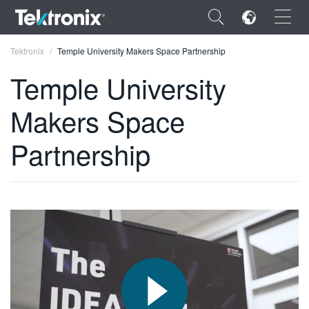
×
Tektronix
Temple University Makers Space Partnership
Temple University
Makers Space
ENGLISH
Partnership
FRANÇAIS
DEUTSCH
VIỆT NAM
简体中文
日本語
한국어