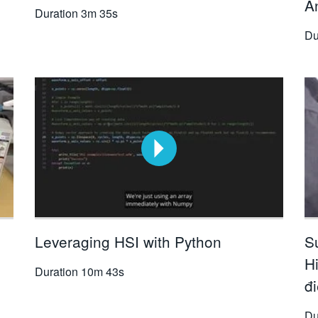
A
Duration
3m 35s
Du
Leveraging HSI with Python
S
H
Duration
10m 43s
đ
Du