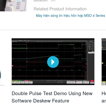
Duration
3m
Related Product Information
Máy hiện sóng tín hiệu hỗn hợp MSO 4 Series
Double Pulse Test Demo Using New
H
Software Deskew Feature
a