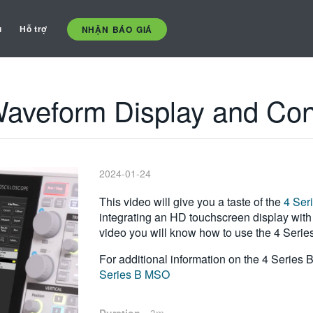
ụ
Hỗ trợ
NHẬN BÁO GIÁ
aveform Display and Con
2024-01-24
This video will give you a taste of the
4 Ser
integrating an HD touchscreen display with 
video you will know how to use the 4 Series
For additional information on the 4 Series 
Series B MSO