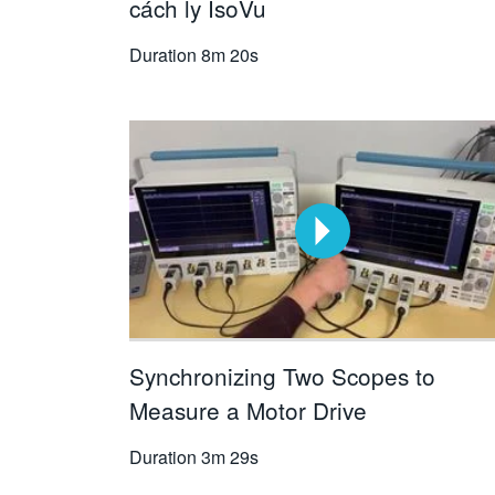
cách ly IsoVu
Duration
8m 20s
Synchronizing Two Scopes to
Measure a Motor Drive
Duration
3m 29s