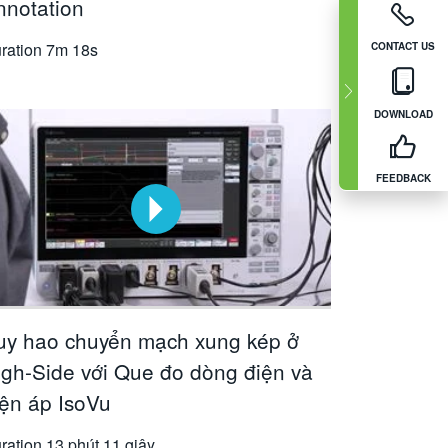
nnotation
ration
7m 18s
CONTACT US
DOWNLOAD
FEEDBACK
uy hao chuyển mạch xung kép ở
igh-Side với Que đo dòng điện và
iện áp IsoVu
ration
13 phút 11 giây