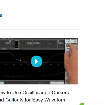
 B
ow to Use Oscilloscope Cursors
nd Callouts for Easy Waveform