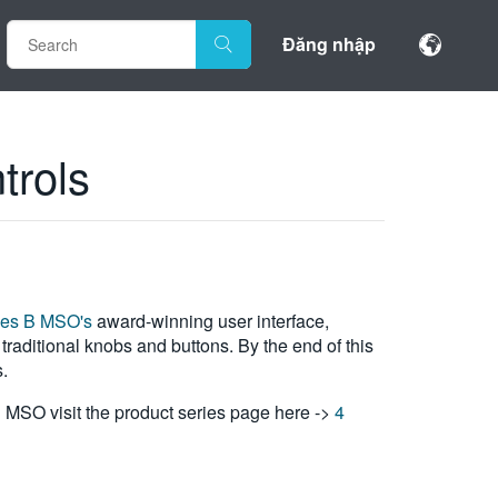
Đăng nhập
trols
ies B MSO's
award-winning user interface,
traditional knobs and buttons. By the end of this
.
B MSO visit the product series page here ->
4