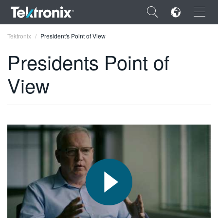
×
Tektronix
President's Point of View
Presidents Point of
View
ENGLISH
FRANÇAIS
DEUTSCH
VIỆT NAM
简体中文
日本語
한국어