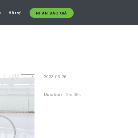
ụ
Hỗ trợ
NHẬN BÁO GIÁ
2023-06-26
Duration
3m 36s