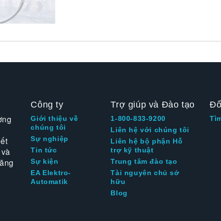
Công ty
Trợ giúp và Đào tạo
Đố
ờng
Giới thiệu về
1-800-833-9200
Tì
chúng tôi
Liên hệ với chúng tôi
Sự nghiệp
ết
Liên hệ bộ phận Hỗ
 và
Tin tức
trợ kỹ thuật
tăng
Sự kiện
Trung tâm đào tạo
EA Elektro-
Tài nguyên chủ sở
Automatik
hữu
Blog