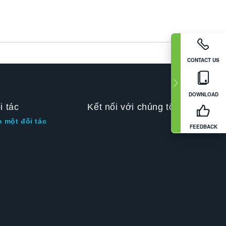
CONTACT US
DOWNLOAD
i tác
Kết nối với chúng tôi
m một đối tác
FEEDBACK