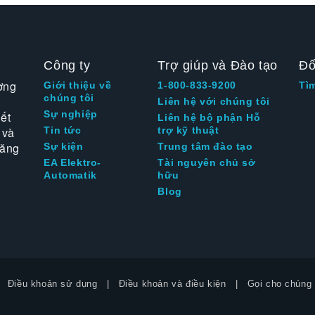
Công ty
Trợ giúp và Đào tạo
Đố
ờng
Giới thiệu về
1-800-833-9200
Tì
chúng tôi
Liên hệ với chúng tôi
Sự nghiệp
ết
Liên hệ bộ phận Hỗ
 và
Tin tức
trợ kỹ thuật
tăng
Sự kiện
Trung tâm đào tạo
EA Elektro-
Tài nguyên chủ sở
Automatik
hữu
Blog
Điều khoản sử dụng
Điều khoản và điều kiện
Gọi cho chúng 