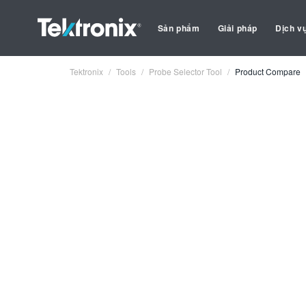
Sản phẩm
Giải pháp
Dịch v
Tektronix
Tools
Probe Selector Tool
Product Compare