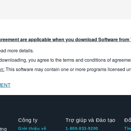
reement are applicable when you download Software from T
read more details.
downloading, you agree to the terms and conditions of agreeme
n:
This software may contain one or more programs licensed u
MENT
Công ty
Trợ giúp và Đào tạo
Đố
ờng
Giới thiệu về
1-800-833-9200
Tì