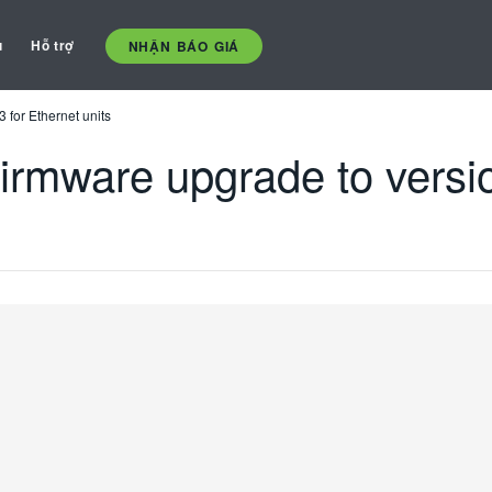
ụ
Hỗ trợ
NHẬN BÁO GIÁ
for Ethernet units
mware upgrade to version