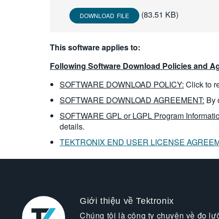
(83.51 KB)
DOWNLOAD FILE
This software applies to:
Following Software Download Policies and Ag
SOFTWARE DOWNLOAD POLICY:
Click to 
SOFTWARE DOWNLOAD AGREEMENT:
By 
SOFTWARE GPL or LGPL Program Informatio
details.
TEKTRONIX END USER LICENSE AGREE
Giới thiệu về Tektronix
Chúng tôi là công ty chuyên về đo lư