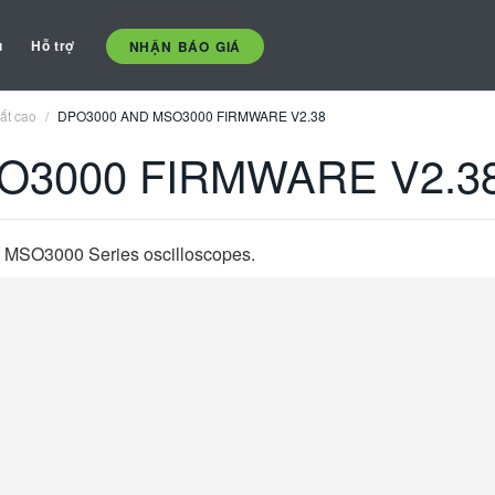
ụ
Hỗ trợ
NHẬN BÁO GIÁ
ất cao
DPO3000 AND MSO3000 FIRMWARE V2.38
O3000 FIRMWARE V2.3
d MSO3000 Series oscilloscopes.