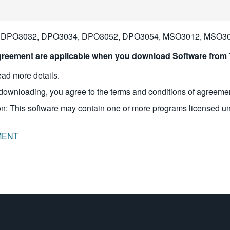
 DPO3032, DPO3034, DPO3052, DPO3054, MSO3012, MSO3
reement are applicable when you download Software from T
read more details.
downloading, you agree to the terms and conditions of agreeme
n:
This software may contain one or more programs licensed u
MENT