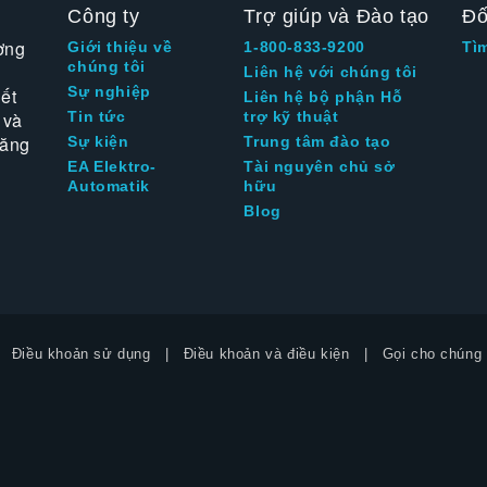
Công ty
Trợ giúp và Đào tạo
Đố
ờng
Giới thiệu về
1-800-833-9200
Tì
chúng tôi
Liên hệ với chúng tôi
Sự nghiệp
ết
Liên hệ bộ phận Hỗ
 và
Tin tức
trợ kỹ thuật
tăng
Sự kiện
Trung tâm đào tạo
EA Elektro-
Tài nguyên chủ sở
Automatik
hữu
Blog
Điều khoản sử dụng
Điều khoản và điều kiện
Gọi cho chúng 