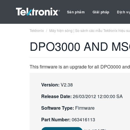
Sản phẩm
Giải pháp
Dịch v
Tektronix
Máy hiện sóng | So sánh các mẫu Tektronix hiệu su
DPO3000 AND MS
This firmware is an upgrade for all DPO3000 an
Version:
V2.38
Release Date:
26/03/2012 12:00:00 SA
Software Type:
Firmware
Part Number:
063416113