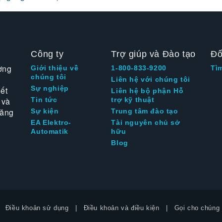
Công ty
Trợ giúp và Đào tạo
Đố
ờng
Giới thiệu về
1-800-833-9200
Tì
chúng tôi
Liên hệ với chúng tôi
Sự nghiệp
ết
Liên hệ bộ phận Hỗ
 và
Tin tức
trợ kỹ thuật
tăng
Sự kiện
Trung tâm đào tạo
EA Elektro-
Tài nguyên chủ sở
Automatik
hữu
Blog
Điều khoản sử dụng
Điều khoản và điều kiện
Gọi cho chúng 