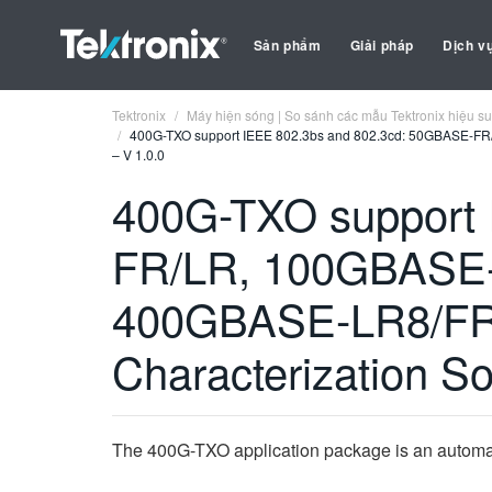
Sản phẩm
Giải pháp
Dịch v
Tektronix
Máy hiện sóng | So sánh các mẫu Tektronix hiệu su
400G-TXO support IEEE 802.3bs and 802.3cd: 50GBASE-F
– V 1.0.0
400G-TXO support 
FR/LR, 100GBASE
400GBASE-LR8/FR8
Characterization So
The 400G-TXO application package is an automat