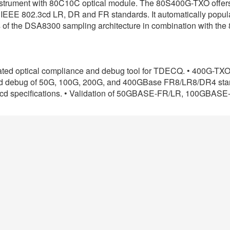
trument with 80C10C optical module. The 80S400G-TXO offers
EEE 802.3cd LR, DR and FR standards. It automatically populate
s of the DSA8300 sampling architecture in combination with the
mated optical compliance and debug tool for TDECQ. • 400G-TXO
d debug of 50G, 100G, 200G, and 400GBase FR8/LR8/DR4 standa
.3cd specifications. • Validation of 50GBASE-FR/LR, 100G