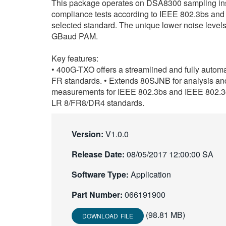
This package operates on DSA8300 sampling ins
compliance tests according to IEEE 802.3bs and I
selected standard. The unique lower noise level
GBaud PAM.
Key features:
• 400G-TXO offers a streamlined and fully auto
FR standards. • Extends 80SJNB for analysis an
measurements for IEEE 802.3bs and IEEE 802
LR 8/FR8/DR4 standards.
Version:
V1.0.0
Release Date:
08/05/2017 12:00:00 SA
Software Type:
Application
Part Number:
066191900
(98.81 MB)
DOWNLOAD FILE