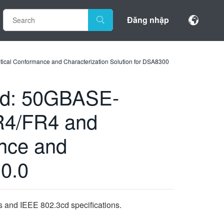
Đăng nhập
l Conformance and Characterization Solution for DSA8300
cd: 50GBASE-
4/FR4 and
nce and
.0.0
 and IEEE 802.3cd specifications.