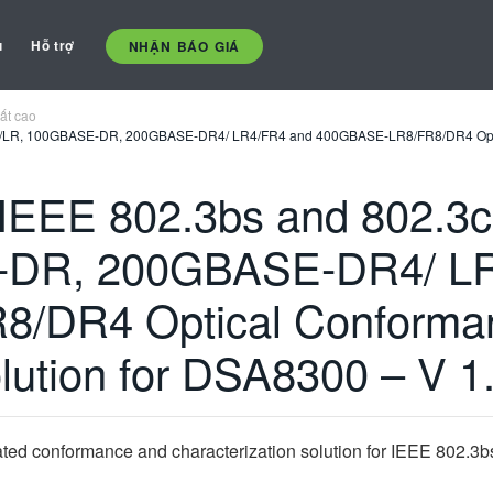
ụ
Hỗ trợ
NHẬN BÁO GIÁ
ất cao
R/LR, 100GBASE-DR, 200GBASE-DR4/ LR4/FR4 and 400GBASE-LR8/FR8/DR4 Optica
IEEE 802.3bs and 802.3
-DR, 200GBASE-DR4/ LR
/DR4 Optical Conforma
lution for DSA8300 – V 1
ed conformance and characterization solution for IEEE 802.3bs