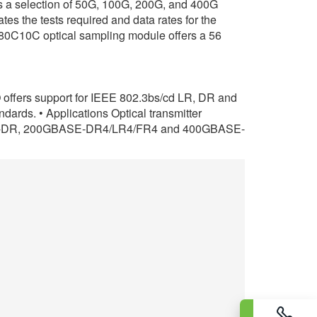
 a selection of 50G, 100G, 200G, and 400G
s the tests required and data rates for the
 80C10C optical sampling module offers a 56
 offers support for IEEE 802.3bs/cd LR, DR and
rds. • Applications Optical transmitter
BASE-DR, 200GBASE-DR4/LR4/FR4 and 400GBASE-