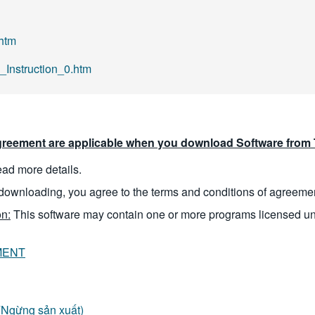
htm
_Instruction_0.htm
reement are applicable when you download Software from T
read more details.
downloading, you agree to the terms and conditions of agreeme
n:
This software may contain one or more programs licensed u
MENT
(Ngừng sản xuất)