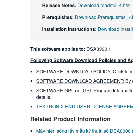
Release Notes:
Download readme_4.htm
Prerequisites:
Download Prerequisites_7.
Installation Instructions:
Download Install
This software applies to:
DSA8300 1
Following Software Download Policies and Ag
SOFTWARE DOWNLOAD POLICY:
Click to 
SOFTWARE DOWNLOAD AGREEMENT:
By 
SOFTWARE GPL or LGPL Program Informatio
details.
TEKTRONIX END USER LICENSE AGREE
Related Product Information
Máy hiện sóng lấy mẫu kỹ thuật số DSA8300 