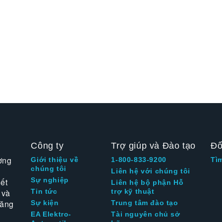
Công ty
Trợ giúp và Đào tạo
Đố
ờng
Giới thiệu về
1-800-833-9200
Tì
chúng tôi
Liên hệ với chúng tôi
Sự nghiệp
ết
Liên hệ bộ phận Hỗ
 và
Tin tức
trợ kỹ thuật
tăng
Sự kiện
Trung tâm đào tạo
EA Elektro-
Tài nguyên chủ sở