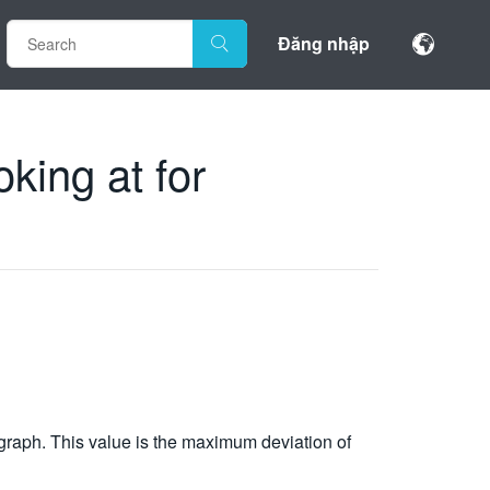
Đăng nhập
king at for
r graph. This value is the maximum deviation of