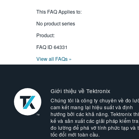
This FAQ Applies to:
No product series
Product:
FAQ ID
64331
View all FAQs »
Giới thiệu về Tektronix
Chúng tôi là công ty chuyên về đo lư
cam kết mang lại hiệu suất và định
hướng bởi các khả năng. Tektronix thi
kế và sản xuất các giải pháp kiểm tra
đo lường để phá vỡ tính phức tạp và 
tốc đổi mới toàn cầu.