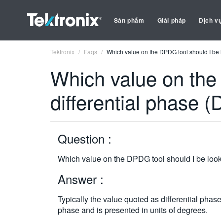
Sản phẩm
Giải pháp
Dịch v
Tektronix
Faqs
Which value on the DPDG tool should I be l
Which value on the 
differential phase 
Question :
Which value on the DPDG tool should I be looki
Answer :
Typically the value quoted as differential phase
phase and is presented in units of degrees.