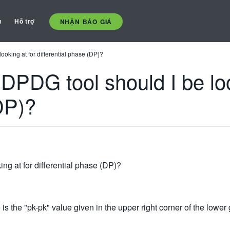
ụ
Hỗ trợ
NHẬN BÁO GIÁ
ooking at for differential phase (DP)?
DPDG tool should I be loo
(DP)?
ng at for differential phase (DP)?
 is the "pk-pk" value given in the upper right corner of the lowe