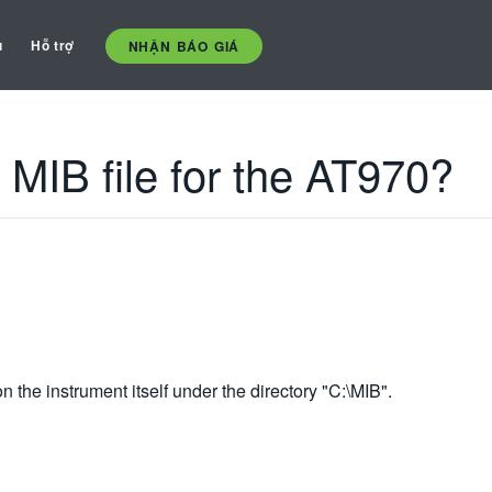
ụ
Hỗ trợ
NHẬN BÁO GIÁ
 MIB file for the AT970?
 the instrument itself under the directory "C:\MIB".