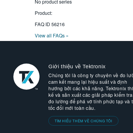
No product series
Product:
FAQ ID
56216
View all FAQs »
Giới thiệu về Tektronix
Chúng tôi là công ty chuyên về đo lư
cam kết mang lại hiệu suất và định
hướng bởi các khả năng. Tektronix thi
kế và sản xuất các giải pháp kiểm tra
đo lường để phá vỡ tính phức tạp và 
tốc đổi mới toàn cầu.
TÌM HIỂU THÊM VỀ CHÚNG TÔI