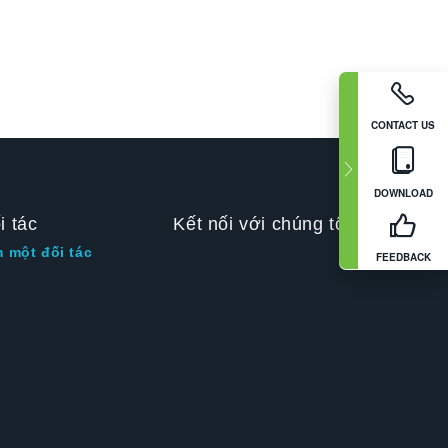
CONTACT US
DOWNLOAD
i tác
Kết nối với chúng tôi
m một đối tác
FEEDBACK