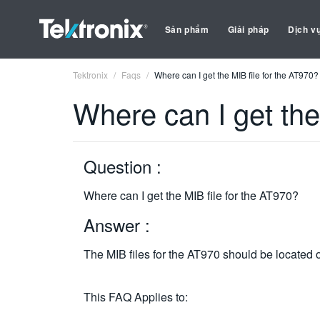
Sản phẩm
Giải pháp
Dịch v
Tektronix
Faqs
Where can I get the MIB file for the AT970?
Where can I get the
Question :
Where can I get the MIB file for the AT970?
Answer :
The MIB files for the AT970 should be located on
This FAQ Applies to: