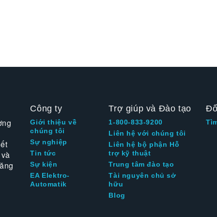
Công ty
Trợ giúp và Đào tạo
Đố
ờng
Giới thiệu về
1-800-833-9200
Tì
chúng tôi
Liên hệ với chúng tôi
Sự nghiệp
ết
Liên hệ bộ phận Hỗ
 và
Tin tức
trợ kỹ thuật
tăng
Sự kiện
Trung tâm đào tạo
EA Elektro-
Tài nguyên chủ sở
Automatik
hữu
Blog