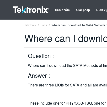
Sản phẩm
Giải pháp
Dịch v
Tektronix
Faqs
Where can I download the SATA Methods o
Where can I downl
Question :
Where can I download the SATA Methods of I
Answer :
There are three MOIs for SATA and all are avai
These include one for PHY/OOB/TSG, one for