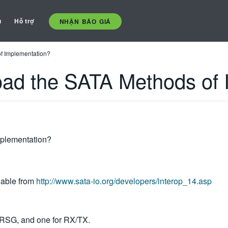
ụ
Hỗ trợ
NHẬN BÁO GIÁ
f Implementation?
oad the SATA Methods of 
mplementation?
lable from
http://www.sata-io.org/developers/interop_14.asp
 RSG, and one for RX/TX.