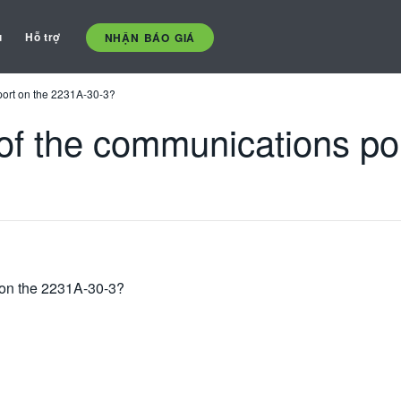
ụ
Hỗ trợ
NHẬN BÁO GIÁ
 port on the 2231A-30-3?
 of the communications po
t on the 2231A-30-3?