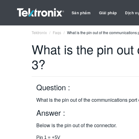
Sản phẩm
Giải pháp
Dịch v
Tektronix
Faqs
What is the pin out of the communications
What is the pin out
3?
Question :
What is the pin out of the communications por
Answer :
Below is the pin out of the connector.
Pin 1 = +5V