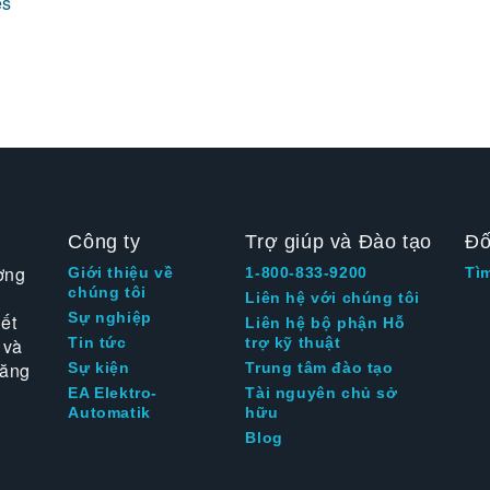
es
Công ty
Trợ giúp và Đào tạo
Đố
ờng
Giới thiệu về
1-800-833-9200
Tì
chúng tôi
Liên hệ với chúng tôi
Sự nghiệp
ết
Liên hệ bộ phận Hỗ
 và
Tin tức
trợ kỹ thuật
tăng
Sự kiện
Trung tâm đào tạo
EA Elektro-
Tài nguyên chủ sở
Automatik
hữu
Blog