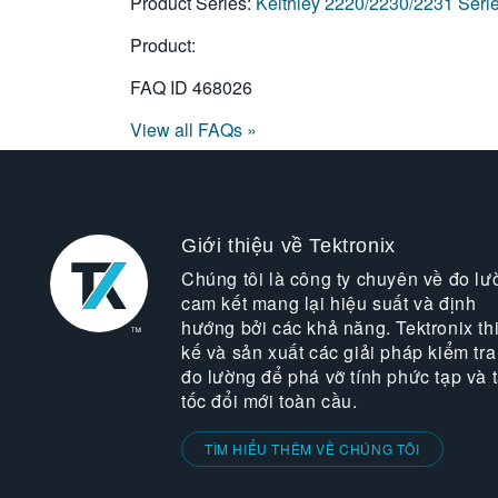
Product Series:
Keithley 2220/2230/2231 Seri
Product:
FAQ ID
468026
View all FAQs »
Giới thiệu về Tektronix
Chúng tôi là công ty chuyên về đo lư
cam kết mang lại hiệu suất và định
hướng bởi các khả năng. Tektronix thi
kế và sản xuất các giải pháp kiểm tra
đo lường để phá vỡ tính phức tạp và 
tốc đổi mới toàn cầu.
TÌM HIỂU THÊM VỀ CHÚNG TÔI