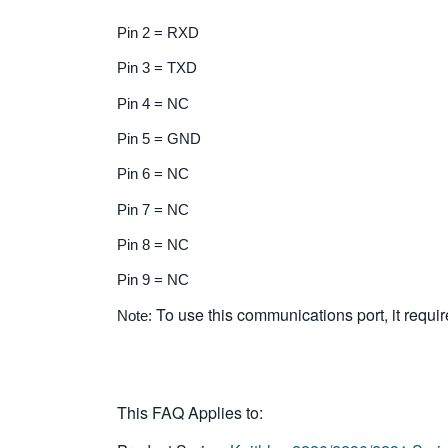
Pin 2 = RXD
Pin 3 = TXD
Pin 4 = NC
Pin 5 = GND
Pin 6 = NC
Pin 7 = NC
Pin 8 = NC
Pin 9 = NC
To use this communications port, it req
Note:
This FAQ Applies to: