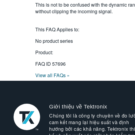
This is not to be confused with the dynamic r
without clipping the incoming signal.
This FAQ Applies to:
No product series
Product:
FAQ ID
57696
View all FAQs »
Giới thiệu về Tektronix
Chúng tôi là công ty chuyên về đo lư
cam kết mang lại hiệu suất và định
hướng bởi các khả năng. Tektronix thi