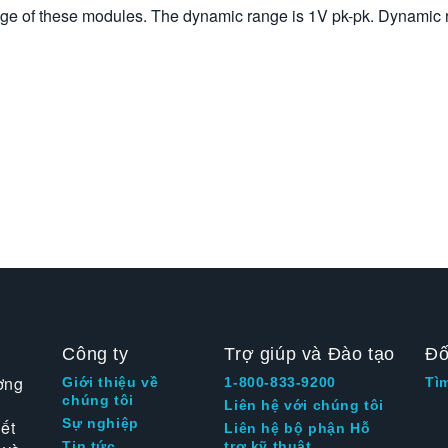
ange of these modules. The dynamic range is 1V pk-pk. Dynamic r
Công ty
Trợ giúp và Đào tạo
Đố
ờng
Giới thiệu về
1-800-833-9200
Tì
chúng tôi
Liên hệ với chúng tôi
Sự nghiệp
ết
Liên hệ bộ phận Hỗ
Tin tức
trợ kỹ thuật