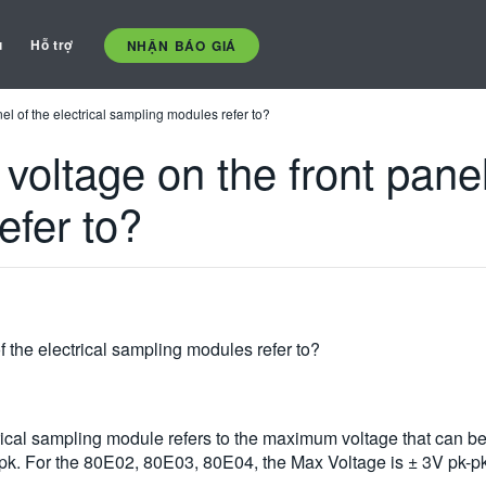
ụ
Hỗ trợ
NHẬN BÁO GIÁ
el of the electrical sampling modules refer to?
oltage on the front panel 
efer to?
 the electrical sampling modules refer to?
ctrical sampling module refers to the maximum voltage that can 
k. For the 80E02, 80E03, 80E04, the Max Voltage is ± 3V pk-pk