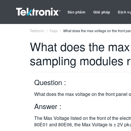
Sản phẩm
Giải pháp
Dịch v
Tektronix
Faqs
What does the max voltage on the front pan
What does the max v
sampling modules r
Question :
What does the max voltage on the front panel of
Answer :
The Max Voltage listed on the front of the ele
80E01 and 80E06, the Max Voltage is ± 2V pk-p