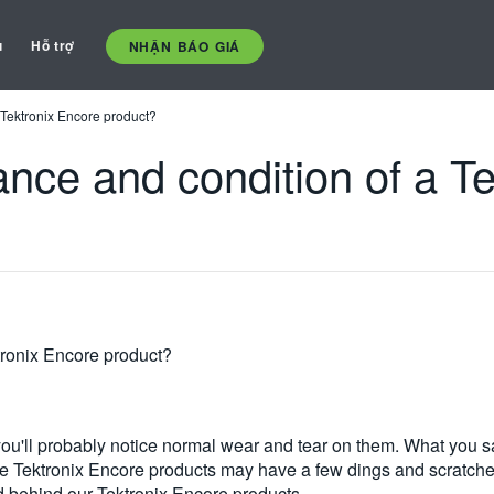
ụ
Hỗ trợ
NHẬN BÁO GIÁ
 Tektronix Encore product?
nce and condition of a T
tronix Encore product?
ou'll probably notice normal wear and tear on them. What you sac
he Tektronix Encore products may have a few dings and scratche
nd behind our Tektronix Encore products.