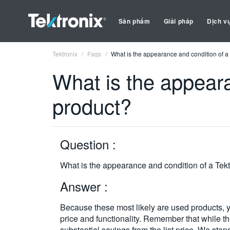
Sản phẩm
Giải pháp
Dịch v
Tektronix
Faqs
What is the appearance and condition of a
What is the appeara
product?
Question :
What is the appearance and condition of a Tek
Answer :
Because these most likely are used products, y
price and functionality. Remember that while t
substantial savings from the list price. We sta