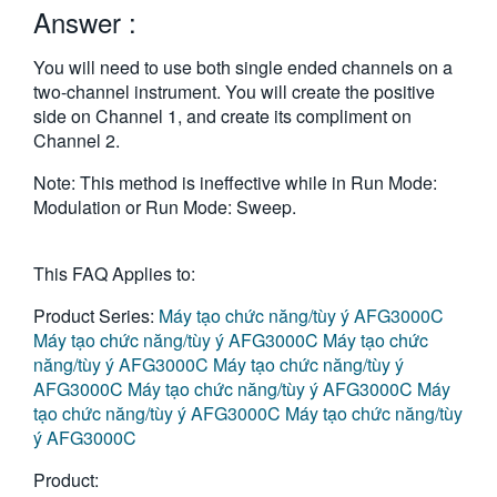
Answer :
繁體中文
You will need to use both single ended channels on a
two-channel instrument. You will create the positive
side on Channel 1, and create its compliment on
Channel 2.
Note: This method is ineffective while in Run Mode:
Modulation or Run Mode: Sweep.
This FAQ Applies to:
Product Series:
Máy tạo chức năng/tùy ý AFG3000C
Máy tạo chức năng/tùy ý AFG3000C
Máy tạo chức
năng/tùy ý AFG3000C
Máy tạo chức năng/tùy ý
AFG3000C
Máy tạo chức năng/tùy ý AFG3000C
Máy
tạo chức năng/tùy ý AFG3000C
Máy tạo chức năng/tùy
ý AFG3000C
Product: