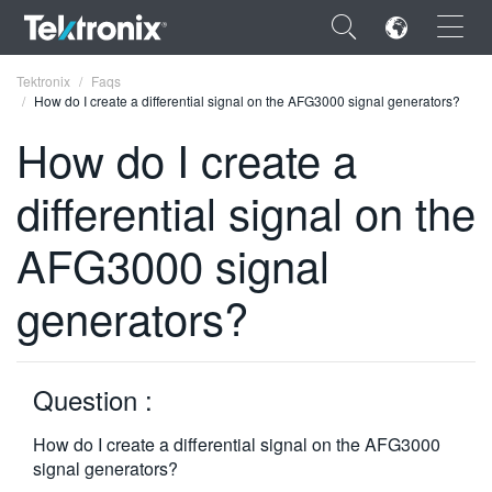
×
Tektronix
Faqs
How do I create a differential signal on the AFG3000 signal generators?
How do I create a
differential signal on the
ENGLISH
AFG3000 signal
FRANÇAIS
generators?
DEUTSCH
VIỆT NAM
简体中文
Question :
日本語
How do I create a differential signal on the AFG3000
signal generators?
한국어