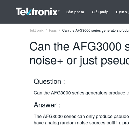
Sản phẩm
Giải pháp
Dịch v
Tektronix
Faqs
Can the AFG3000 series generators produ
Can the AFG3000 se
noise+ or just pse
Question :
Can the AFG3000 series generators produce t
Answer :
The AFG3000 series can only produce pseudo-
have analog random noise sources built in, pro