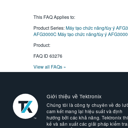
This FAQ Applies to:
Product Series:
Máy tạo chức năng/tùy ý AF
AFG3000C
Máy tạo chức năng/tùy ý AFG300
Product:
FAQ ID
63276
View all FAQs »
Giới thiệu về Tektronix
Chúng tôi là công ty chuyên về đo lư
cam kết mang lại hiệu suất và định
hướng bởi các khả năng. Tektronix thi
kế và sản xuất các giải pháp kiểm tra