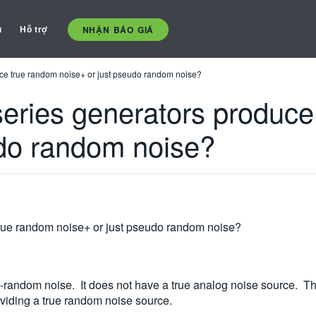
ụ
Hỗ trợ
NHẬN BÁO GIÁ
ce true random noise+ or just pseudo random noise?
ries generators produce
udo random noise?
rue random noise+ or just pseudo random noise?
random noise. It does not have a true analog noise source. 
viding a true random noise source.