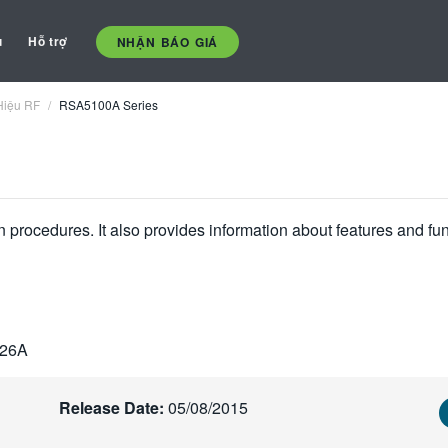
ụ
Hỗ trợ
NHẬN BÁO GIÁ
Hiệu RF
RSA5100A Series
n procedures. It also provides information about features and 
126A
Release Date:
05/08/2015