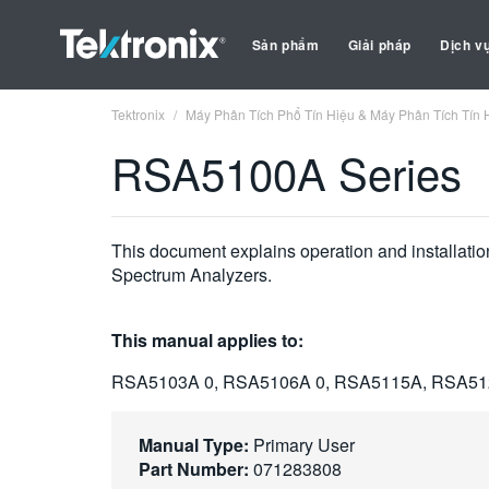
Sản phẩm
Giải pháp
Dịch v
Tektronix
Máy Phân Tích Phổ Tín Hiệu & Máy Phân Tích Tín 
RSA5100A Series
This document explains operation and installatio
Spectrum Analyzers.
This manual applies to:
RSA5103A 0, RSA5106A 0, RSA5115A, RSA5
Manual Type:
Primary User
Part Number:
071283808