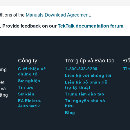
itions of the
Manuals Download Agreement
.
. Provide feedback on our
TekTalk documentation forum
.
Công ty
Trợ giúp và Đào tạo
Đố
ờng
Giới thiệu về
1-800-833-9200
Tì
chúng tôi
Liên hệ với chúng tôi
Sự nghiệp
ết
Liên hệ bộ phận Hỗ
 và
Tin tức
trợ kỹ thuật
tăng
Sự kiện
Trung tâm đào tạo
EA Elektro-
Tài nguyên chủ sở
Automatik
hữu
Blog