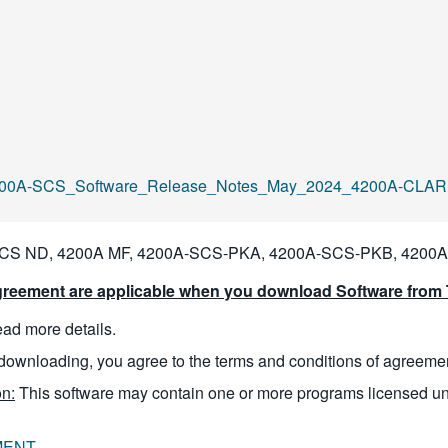
00A-SCS_Software_Release_Notes_May_2024_4200A-CLARI
SCS ND, 4200A MF, 4200A-SCS-PKA, 4200A-SCS-PKB, 4200
reement are applicable when you download Software from T
read more details.
downloading, you agree to the terms and conditions of agreeme
n:
This software may contain one or more programs licensed u
MENT