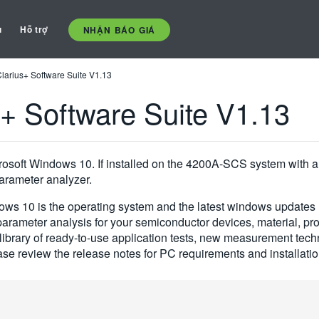
ụ
Hỗ trợ
NHẬN BÁO GIÁ
arius+ Software Suite V1.13
+ Software Suite V1.13
rosoft Windows 10. If installed on the 4200A-SCS system with a C
arameter analyzer.
ndows 10 is the operating system and the latest windows updat
arameter analysis for your semiconductor devices, material, pr
g library of ready-to-use application tests, new measurement te
se review the release notes for PC requirements and installation