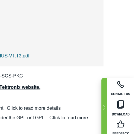
US-V1.13.pdf
A-SCS-PKC
ektronix website.
CONTACT US
nt.
Click to read more details
DOWNLOAD
nder the GPL or LGPL.
Click to read more
FEEDBACK