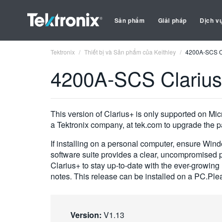
Sản phẩm
Giải pháp
Dịch v
Tektronix
Thiết bị và Sản phẩm của Keithley
4200A-SCS Cl
4200A-SCS Clarius
This version of Clarius+ is only supported on Mic
a Tektronix company, at tek.com to upgrade the p
If installing on a personal computer, ensure Wi
software suite provides a clear, uncompromised p
Clarius+ to stay up-to-date with the ever-growin
notes. This release can be installed on a PC.Plea
Version:
V1.13