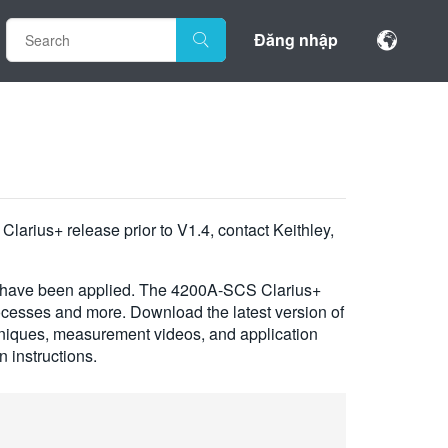
Đăng nhập
larius+ release prior to V1.4, contact Keithley,
es have been applied. The 4200A-SCS Clarius+
ocesses and more. Download the latest version of
chniques, measurement videos, and application
 instructions.