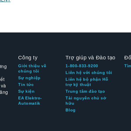
Công ty
Trợ giúp và Đào tạo
Đố
ờng
Giới thiệu về
1-800-833-9200
Tì
chúng tôi
Liên hệ với chúng tôi
Sự nghiệp
ết
Liên hệ bộ phận Hỗ
 và
Tin tức
trợ kỹ thuật
tăng
Sự kiện
Trung tâm đào tạo
EA Elektro-
Tài nguyên chủ sở
Automatik
hữu
Blog