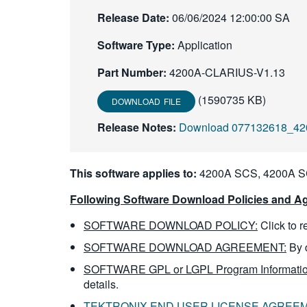
Release Date:
06/06/2024 12:00:00 SA
Software Type:
Application
Part Number:
4200A-CLARIUS-V1.13
(1590735 KB)
DOWNLOAD FILE
Release Notes:
Download 077132618_42
This software applies to:
4200A SCS, 4200A 
Following Software Download Policies and Ag
SOFTWARE DOWNLOAD POLICY:
Click to 
SOFTWARE DOWNLOAD AGREEMENT:
By 
SOFTWARE GPL or LGPL Program Informatio
details.
TEKTRONIX END USER LICENSE AGREE