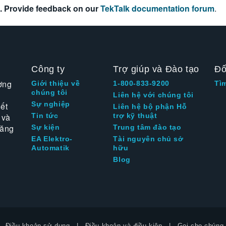
. Provide feedback on our
TekTalk documentation forum
.
Công ty
Trợ giúp và Đào tạo
Đố
ờng
Giới thiệu về
1-800-833-9200
Tì
chúng tôi
Liên hệ với chúng tôi
Sự nghiệp
ết
Liên hệ bộ phận Hỗ
 và
Tin tức
trợ kỹ thuật
tăng
Sự kiện
Trung tâm đào tạo
EA Elektro-
Tài nguyên chủ sở
Automatik
hữu
Blog
Điều khoản sử dụng
Điều khoản và điều kiện
Gọi cho chúng 