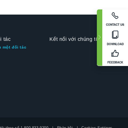
CONTACT US
i tác
Kết nối với chúng tôi
DOWNLOAD
m một đối tác
FEEDBACK
tôi theo số
1-800-833-9200
Phản hồi
Cookies Settings