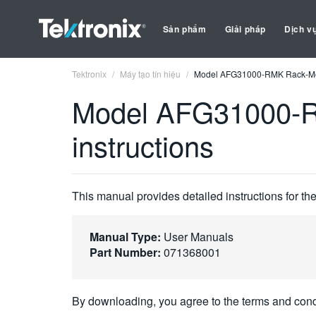
Sản phẩm
Giải pháp
Dịch v
Tektronix
Máy tạo tín hiệu
Model AFG31000-RMK Rack-Moun
Model AFG31000-R
instructions
This manual provides detailed instructions for th
Manual Type:
User Manuals
Part Number:
071368001
By downloading, you agree to the terms and cond