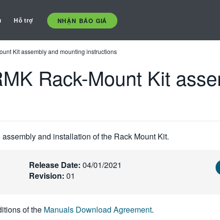
ụ
Hỗ trợ
NHẬN BÁO GIÁ
t Kit assembly and mounting instructions
MK Rack-Mount Kit asse
e assembly and installation of the Rack Mount Kit.
Release Date:
04/01/2021
Revision:
01
itions of the
Manuals Download Agreement
.