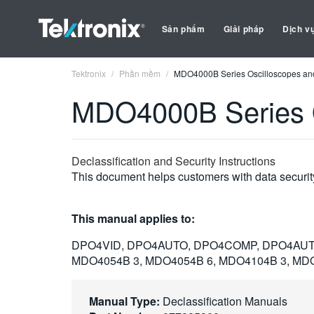
Sản phẩm
Giải pháp
Dịch v
Tektronix
Phần mềm
MDO4000B Series Oscilloscopes and
MDO4000B Series O
Declassification and Security Instructions
This document helps customers with data securi
This manual applies to:
DPO4VID, DPO4AUTO, DPO4COMP, DPO4AUT
MDO4054B 3, MDO4054B 6, MDO4104B 3, MD
Manual Type:
Declassification Manuals