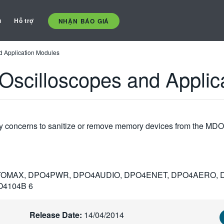
ụ
Hỗ trợ
NHẬN BÁO GIÁ
 Application Modules
scilloscopes and Applic
ty concerns to sanitize or remove memory devices from the MD
OMAX, DPO4PWR, DPO4AUDIO, DPO4ENET, DPO4AERO, D
O4104B 6
Release Date:
14/04/2014