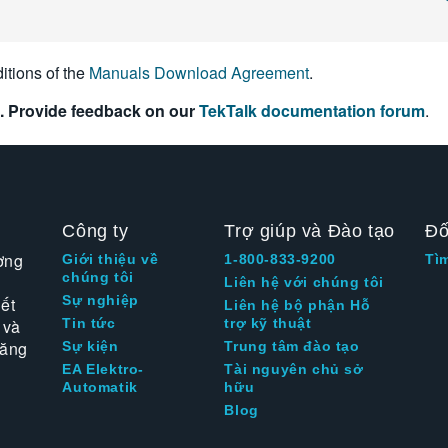
itions of the
Manuals Download Agreement
.
. Provide feedback on our
TekTalk documentation forum
.
Công ty
Trợ giúp và Đào tạo
Đố
ờng
Giới thiệu về
1-800-833-9200
Tì
chúng tôi
Liên hệ với chúng tôi
Sự nghiệp
ết
Liên hệ bộ phận Hỗ
 và
Tin tức
trợ kỹ thuật
tăng
Sự kiện
Trung tâm đào tạo
EA Elektro-
Tài nguyên chủ sở
Automatik
hữu
Blog