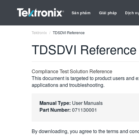
Sản phẩm
Giải pháp
Dịch v
Tektronix
TDSDVI Reference
TDSDVI Reference
Compliance Test Solution Reference
This document is targeted to product users and ex
applications and troubleshooting.
Manual Type:
User Manuals
Part Number:
071130001
By downloading, you agree to the terms and cond