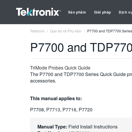
Sản phẩm
Giải pháp
Dịch v
Tektronix
Que đo và Phụ kiện
P7700 and TDP7700 Series
P7700 and TDP7700
TriMode Probes Quick Guide
The P7700 and TDP7700 Series Quick Guide provide
accessories.
This manual applies to:
P7708, P7713, P7716, P7720
Manual Type:
Field Install Instructions