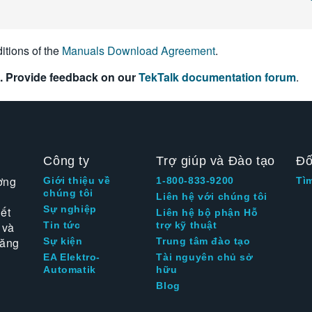
itions of the
Manuals Download Agreement
.
. Provide feedback on our
TekTalk documentation forum
.
Công ty
Trợ giúp và Đào tạo
Đố
ờng
Giới thiệu về
1-800-833-9200
Tì
chúng tôi
Liên hệ với chúng tôi
Sự nghiệp
ết
Liên hệ bộ phận Hỗ
 và
Tin tức
trợ kỹ thuật
tăng
Sự kiện
Trung tâm đào tạo
EA Elektro-
Tài nguyên chủ sở
Automatik
hữu
Blog