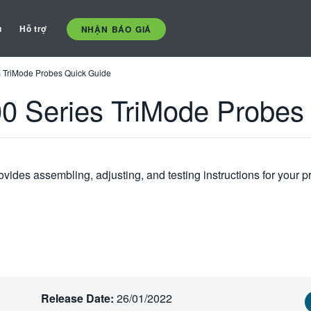
ụ
Hỗ trợ
NHẬN BÁO GIÁ
 TriMode Probes Quick Guide
 Series TriMode Probes
s assembling, adjusting, and testing instructions for your prob
Release Date:
26/01/2022