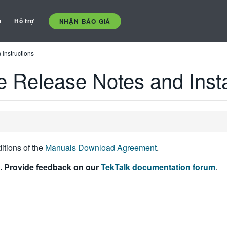
ụ
Hỗ trợ
NHẬN BÁO GIÁ
Instructions
Release Notes and Install
itions of the
Manuals Download Agreement
.
. Provide feedback on our
TekTalk documentation forum
.