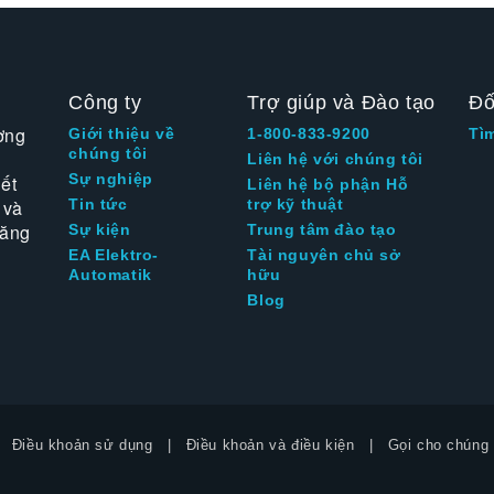
Công ty
Trợ giúp và Đào tạo
Đố
ờng
Giới thiệu về
1-800-833-9200
Tì
chúng tôi
Liên hệ với chúng tôi
Sự nghiệp
ết
Liên hệ bộ phận Hỗ
 và
Tin tức
trợ kỹ thuật
tăng
Sự kiện
Trung tâm đào tạo
EA Elektro-
Tài nguyên chủ sở
Automatik
hữu
Blog
Điều khoản sử dụng
Điều khoản và điều kiện
Gọi cho chúng 