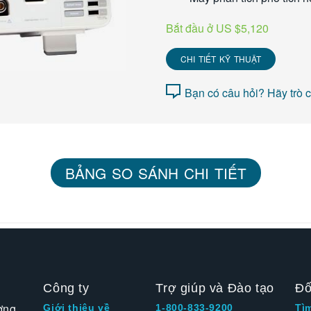
Bắt đầu ở US $5,120
CHI TIẾT KỸ THUẬT
Bạn có câu hỏi? Hãy trò 
BẢNG SO SÁNH CHI TIẾT
Công ty
Trợ giúp và Đào tạo
Đố
ờng
Giới thiệu về
1-800-833-9200
Tì