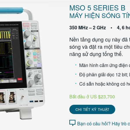
MSO 5 SERIES B
MÁY HIỆN SÓNG TÍ
350 MHz – 2 GHz • 4, 6 h
Nền tảng dụng cụ này đã 
sóng và đặt ra một tiêu c
năng sử dụng tổng thể.
Màn hình cảm ứng điện 
Độ phân giải dọc 12 bit;
Có sẵn hoặc không có h
Bắt đầu ở US $23,700
CHI TIẾT KỸ THUẬT
Bạn có câu hỏi? Hãy trò 