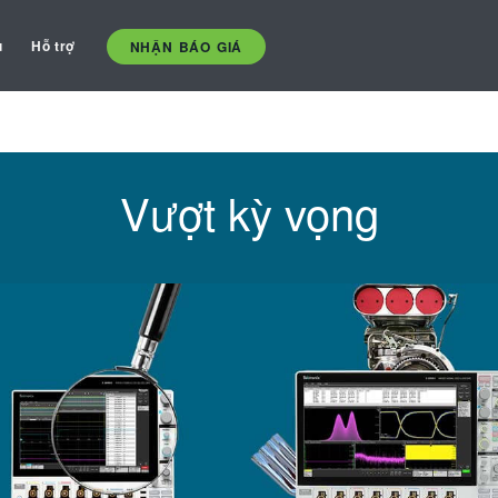
ụ
Hỗ trợ
NHẬN BÁO GIÁ
Vượt kỳ vọng