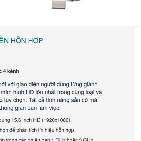
IỀN HỖN HỢP
c 4 kênh
ới với giao diện người dùng từng giành
, màn hình HD lớn nhất trong cùng loại và
 tùy chọn. Tất cả tính năng sẵn có mà
ông gian bàn làm việc.
dung 15,6 inch HD (1920x1080)
chọn để phân tích tín hiệu hỗn hợp
hợp trong các phiên bản 1 GHz hoặc 3 GHz