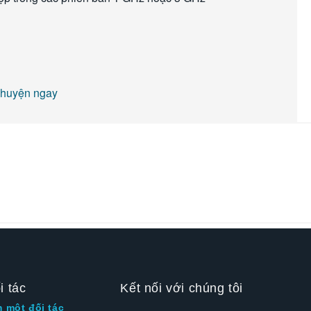
chuyện ngay
i tác
Kết nối với chúng tôi
m một đối tác