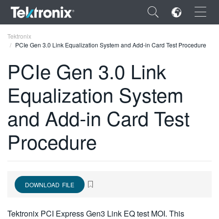
×
Tektronix
PCIe Gen 3.0 Link Equalization System and Add-in Card Test Procedure
PCIe Gen 3.0 Link
Equalization System
ENGLISH
and Add-in Card Test
FRANÇAIS
Procedure
DEUTSCH
VIỆT NAM
简体中文
DOWNLOAD FILE
日本語
한국어
Tektronix PCI Express Gen3 Link EQ test MOI. This