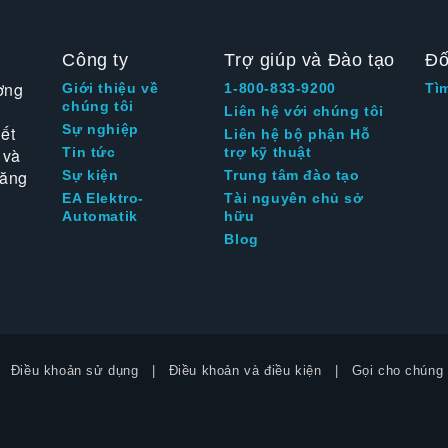
Công ty
Trợ giúp và Đào tạo
Đố
ờng
Giới thiệu về
1-800-833-9200
Tì
chúng tôi
Liên hệ với chúng tôi
Sự nghiệp
ết
Liên hệ bộ phận Hỗ
 và
Tin tức
trợ kỹ thuật
tăng
Sự kiện
Trung tâm đào tạo
EA Elektro-
Tài nguyên chủ sở
Automatik
hữu
Blog
Điều khoản sử dụng
Điều khoản và điều kiện
Gọi cho chúng 