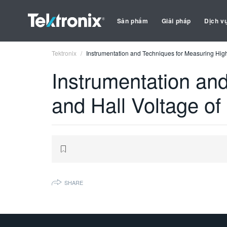
Sản phẩm
Giải pháp
Dịch v
Tektronix
Instrumentation and Techniques for Measuring High 
Instrumentation and
and Hall Voltage of
SHARE