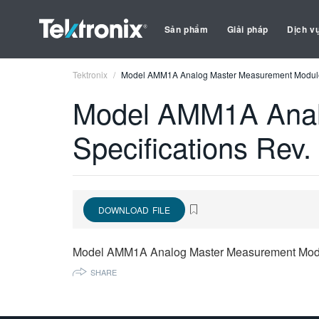
Sản phẩm
Giải pháp
Dịch v
Tektronix
Model AMM1A Analog Master Measurement Module 
Model AMM1A Anal
Specifications Rev.
DOWNLOAD FILE
Model AMM1A Analog Master Measurement Modul
SHARE