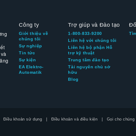
Công ty
Trợ giúp và Đào tạo
Đố
ờng
Giới thiệu về
1-800-833-9200
Tì
chúng tôi
Liên hệ với chúng tôi
Sự nghiệp
ết
Liên hệ bộ phận Hỗ
 và
Tin tức
trợ kỹ thuật
tăng
Sự kiện
Trung tâm đào tạo
EA Elektro-
Tài nguyên chủ sở
Automatik
hữu
Blog
Điều khoản sử dụng
Điều khoản và điều kiện
Gọi cho chúng 