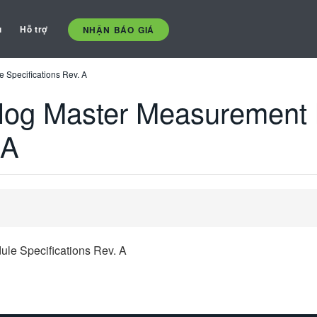
ụ
Hỗ trợ
NHẬN BÁO GIÁ
Specifications Rev. A
og Master Measurement
 A
e Specifications Rev. A