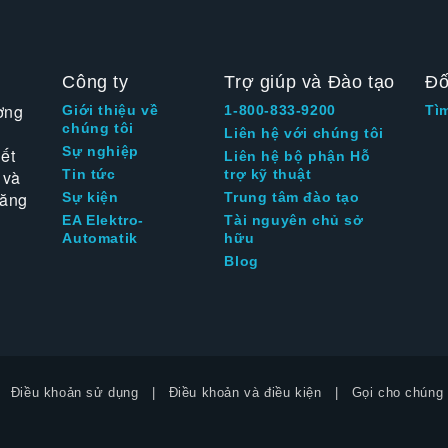
Công ty
Trợ giúp và Đào tạo
Đố
ờng
Giới thiệu về
1-800-833-9200
Tì
chúng tôi
Liên hệ với chúng tôi
Sự nghiệp
ết
Liên hệ bộ phận Hỗ
 và
Tin tức
trợ kỹ thuật
tăng
Sự kiện
Trung tâm đào tạo
EA Elektro-
Tài nguyên chủ sở
Automatik
hữu
Blog
Điều khoản sử dụng
Điều khoản và điều kiện
Gọi cho chúng 