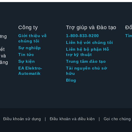
Công ty
Trợ giúp và Đào tạo
Đố
ờng
Giới thiệu về
1-800-833-9200
Tì
chúng tôi
Liên hệ với chúng tôi
Sự nghiệp
ết
Liên hệ bộ phận Hỗ
 và
Tin tức
trợ kỹ thuật
tăng
Sự kiện
Trung tâm đào tạo
EA Elektro-
Tài nguyên chủ sở
Automatik
hữu
Blog
Điều khoản sử dụng
Điều khoản và điều kiện
Gọi cho chúng 