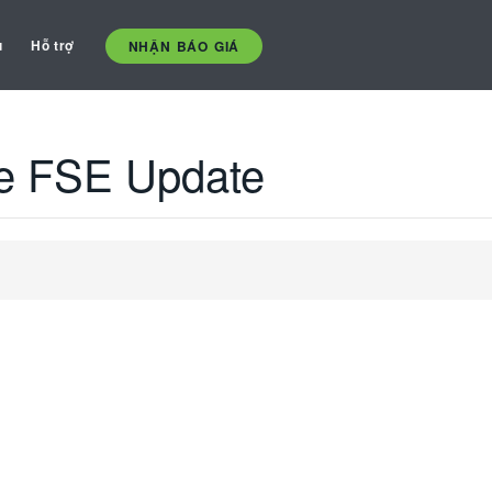
ụ
Hỗ trợ
NHẬN BÁO GIÁ
ice FSE Update